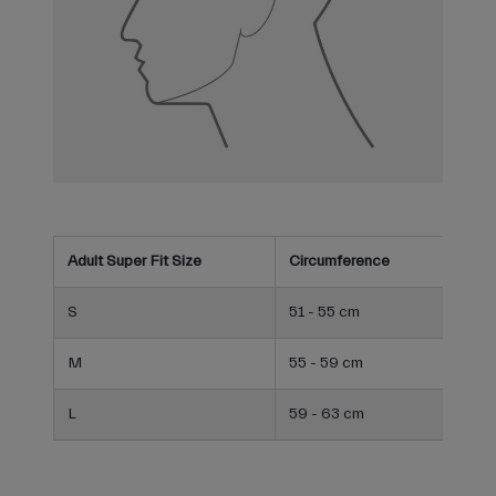
Adult Super Fit Size
Circumference
S
51 - 55 cm
M
55 - 59 cm
L
59 - 63 cm