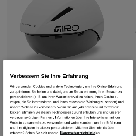
Alle anzeigen
Schuhe
Schutzbrillen
Rennrad Schuhe
Mountainbike Schuhe
Ski
Gravel Schuhe
Snowboard
Alle anzeigen
Mit austauschbaren Gläsern
Damen
Verbessern Sie Ihre Erfahrung
Ersatzgläser
Bekleidung
Alle anzeigen
Wir verwenden Cookies und andere Technologien, um Ihre Online-Erfahrung
zu optimieren. Sie helfen uns dabei, uns an Sie zu erinnern, Ihren Besuch zu
Rennrad Bekleidung
Aerohead Mips Helm
personalisieren (z. B. um Ihren Warenkorb voll zu halten, Ihnen Geräte zu
zeigen, die Sie interessieren, und Ihnen relevantere Werbung zu senden) und
Mountainbike Bekleidung
unsere Website zu verbessern. Wenn Sie auf „Akzeptieren und fortfahren“
Kinder
Artikelnr.
38900
klicken, stimmen Sie diesen Technologien zu und erlauben uns und unseren
Alle anzeigen
vertrauenswürdigen Partnern, Informationen über Ihre Interaktionen mit der
Website zu sammeln, zu verwenden und weiterzugeben, um Ihre Erfahrung
Helme
329,99 €
und Ihre digitalen Inhalte zu personalisieren. Möchten Sie mehr darüber
Schutzbrillen
erfahren? Sehen Sie sich unsere
Datenschutzrichtlinie
an.