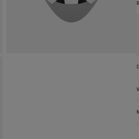
B
D
W