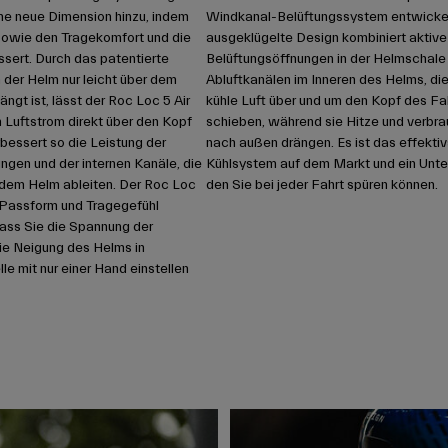
ne neue Dimension hinzu, indem
Windkanal-Belüftungssystem entwickel
sowie den Tragekomfort und die
ausgeklügelte Design kombiniert aktive
ssert. Durch das patentierte
Belüftungsöffnungen in der Helmschale
 der Helm nur leicht über dem
Abluftkanälen im Inneren des Helms, die
ngt ist, lässt der Roc Loc 5 Air
kühle Luft über und um den Kopf des Fa
 Luftstrom direkt über den Kopf
schieben, während sie Hitze und verbra
bessert so die Leistung der
nach außen drängen. Es ist das effekti
ngen und der internen Kanäle, die
Kühlsystem auf dem Markt und ein Unte
dem Helm ableiten. Der Roc Loc
den Sie bei jeder Fahrt spüren können.
in Passform und Tragegefühl
ass Sie die Spannung der
ie Neigung des Helms in
e mit nur einer Hand einstellen