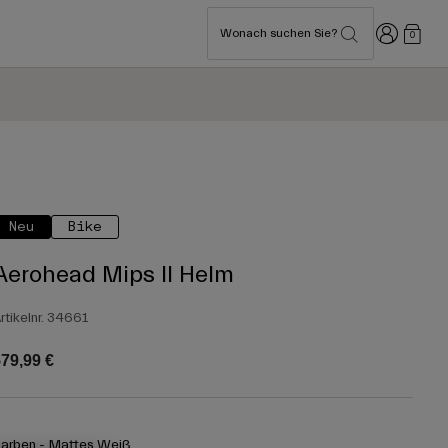
Anmelden
Wonach suchen Sie?
0
Neu
Bike
Aerohead Mips II Helm
rtikelnr.
34661
79,99 €
arben -
Mattes Weiß