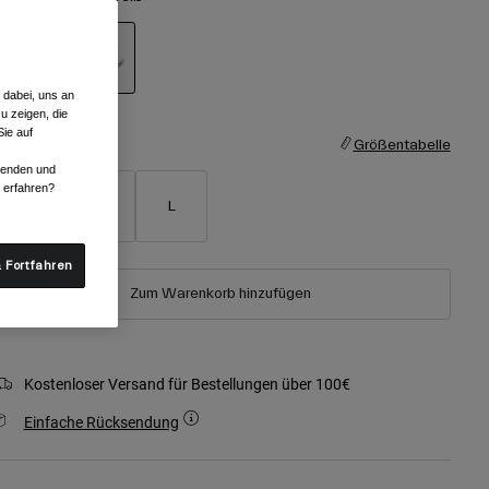
 dabei, uns an
ausgewählt
u zeigen, die
ie auf
röße
Größentabelle
rwenden und
r erfahren?
S
M
L
 Fortfahren
Zum Warenkorb hinzufügen
Kostenloser Versand für Bestellungen über 100€
Einfache Rücksendung