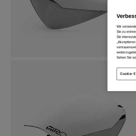
Verbess
Wir verwende
Sie zu erinne
Sie interess
„Akzeptieren
vertrauenswü
weiterzugebe
Sehen Sie si
Cookie-E