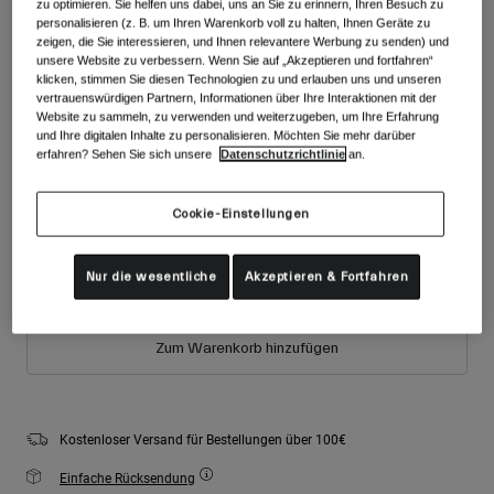
zu optimieren. Sie helfen uns dabei, uns an Sie zu erinnern, Ihren Besuch zu
Zubehör
Alle anzeigen
personalisieren (z. B. um Ihren Warenkorb voll zu halten, Ihnen Geräte zu
zeigen, die Sie interessieren, und Ihnen relevantere Werbung zu senden) und
Farben -
Mattes Weiß
Goggles
unsere Website zu verbessern. Wenn Sie auf „Akzeptieren und fortfahren“
klicken, stimmen Sie diesen Technologien zu und erlauben uns und unseren
Handschuhe
vertrauenswürdigen Partnern, Informationen über Ihre Interaktionen mit der
Verwendungszweck
Website zu sammeln, zu verwenden und weiterzugeben, um Ihre Erfahrung
Ersatzteile
und Ihre digitalen Inhalte zu personalisieren. Möchten Sie mehr darüber
erfahren? Sehen Sie sich unsere
Datenschutzrichtlinie
an.
ausgewählt
Alle anzeigen
All Mountain
Backcountry
Größe
Größentabelle
Cookie-Einstellungen
Freestyle
S
M
L
Ski Race
Nur die wesentliche
Akzeptieren & Fortfahren
Alle anzeigen
Zum Warenkorb hinzufügen
Kostenloser Versand für Bestellungen über 100€
Einfache Rücksendung