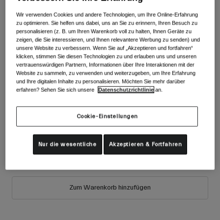
Zubehör
Alle anzeigen
Wir verwenden Cookies und andere Technologien, um Ihre Online-Erfahrung
Farben -
Saphirblau
zu optimieren. Sie helfen uns dabei, uns an Sie zu erinnern, Ihren Besuch zu
Goggles
personalisieren (z. B. um Ihren Warenkorb voll zu halten, Ihnen Geräte zu
Handschuhe
zeigen, die Sie interessieren, und Ihnen relevantere Werbung zu senden) und
unsere Website zu verbessern. Wenn Sie auf „Akzeptieren und fortfahren“
Verwendungszweck
Ersatzteile
klicken, stimmen Sie diesen Technologien zu und erlauben uns und unseren
vertrauenswürdigen Partnern, Informationen über Ihre Interaktionen mit der
Alle anzeigen
All Mountain
Website zu sammeln, zu verwenden und weiterzugeben, um Ihre Erfahrung
und Ihre digitalen Inhalte zu personalisieren. Möchten Sie mehr darüber
Backcountry
erfahren? Sehen Sie sich unsere
Datenschutzrichtlinie
an.
Freestyle
ausgewählt
Ski Race
Cookie-Einstellungen
Größe
Größentabelle
Alle anzeigen
Nur die wesentliche
Akzeptieren & Fortfahren
S
M
L
Zum Warenkorb hinzufügen