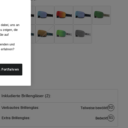
 dabei, uns an
ausgewählt
u zeigen, die
ie auf
rwenden und
r erfahren?
röße
 Fortfahren
One Size
ausgewählt
Inkludierte Brillengläser (2):
S2
Verbautes Brillenglas:
Teilweise bewölkt
S1
Extra Brillenglas:
Bedeckt