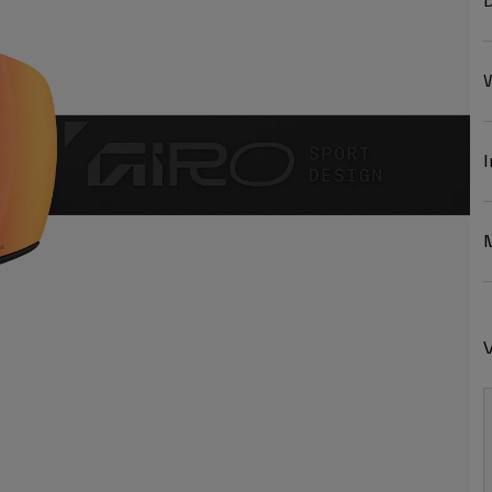
D
W
I
V