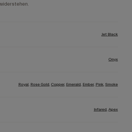
widerstehen.
Jet Black
Onyx
Royal
,
Rose Gold
,
Copper
,
Emerald
,
Ember
,
Pink
,
Smoke
Infared
,
Apex