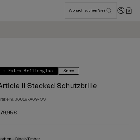
Anmelden
Wonach suchen Sie?
0
+ Extra Brillenglas
Snow
Article II Stacked Schutzbrille
rtikelnr.
36819-A69-OS
79,95 €
arben -
Black/Ember