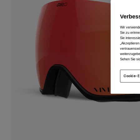
Verbess
Wir verwende
Sie zu erinne
Sie interess
„Akzeptieren
vertrauenswü
weiterzugebe
Sehen Sie si
Cookie-E