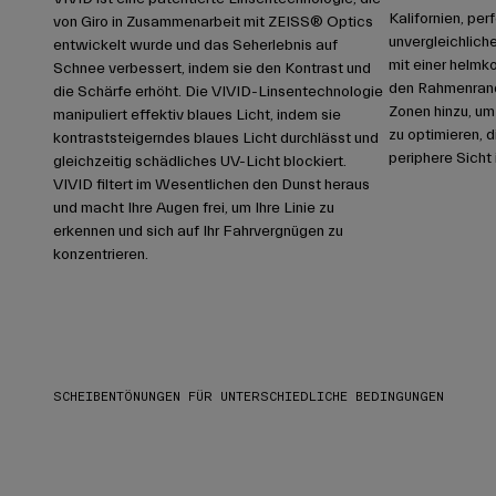
Kalifornien, per
von Giro in Zusammenarbeit mit ZEISS® Optics
unvergleichlich
entwickelt wurde und das Seherlebnis auf
mit einer helmk
Schnee verbessert, indem sie den Kontrast und
den Rahmenrand
die Schärfe erhöht. Die VIVID-Linsentechnologie
Zonen hinzu, um
manipuliert effektiv blaues Licht, indem sie
zu optimieren, 
kontraststeigerndes blaues Licht durchlässt und
periphere Sicht 
gleichzeitig schädliches UV-Licht blockiert.
VIVID filtert im Wesentlichen den Dunst heraus
und macht Ihre Augen frei, um Ihre Linie zu
erkennen und sich auf Ihr Fahrvergnügen zu
konzentrieren.
SCHEIBENTÖNUNGEN FÜR UNTERSCHIEDLICHE BEDINGUNGEN