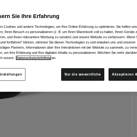
ern Sie Ihre Erfahrung
n Cookies und andere Technologien, um Ihre Online-Erfahrung zu optimieren. Sie helfen uns
rn, Ihren Besuch zu personalisieren (z. B. um Ihren Warenkorb voll zu halten, Ihnen Geräte z
ieren, und Ihnen relevantere Werbung zu senden) und unsere Website zu verbessern. Wenn S
 und fortfahren“ klicken, stimmen Sie diesen Technologien zu und erlauben uns und unseren
rdigen Partnern, Informationen über Ihre Interaktionen mit der Website zu sammeln, zu ve
n, um Ihre Erfahrung und Ihre digitalen Inhalte zu personalisieren. Möchten Sie mehr darübe
ch unsere
Datenschutzrichtlinie
an.
G
instellungen
Nur die wesentliche
Akzeptieren &