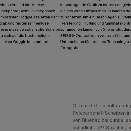
fektioniert und bietet eine
hervorragende Optik zu bieten und gleic
e periphere Sicht. Wir begannen
ein größeres Luftvolumen im Inneren de
ompatiblen Goggle, rasierten dann
zu schaffen, um ein Beschlagen zu verhi
 ab und fügten rahmenlose
Herstellung, Prüfung und Qualitätskontro
 eine massive sphärische Scheibe
sphärischen Linsen von Giro erfolgt dur
die sich auf die bestmögliche
ZEISS® Optical, dem weltweit führend
in einer Goggle konzentriert.
Unternehmen für optische Technologie 
Fotografie.
Giro bietet ein vollständ
Polycarbonat-Scheiben in 
von Bluebird bis dunkel u
schädliche UV-Strahlung u