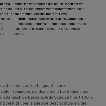
hzeitig
finden ist, verwendet einen neuen Schaumstoff,
r Goggle
der aus einem extrem widerstandsfähigen, nicht
ndern. Die
saugfähigen Material besteht. EVAK-
lle aller
Belüftungsöffnungen minimieren die Gefahr des
ch
Beschlagens, indem sie Feuchtigkeit ableiten und
en
gleichzeitig eine Barriere gegen die Elemente
und
bilden.
iges Sortiment an leistungsoptimierten
vielen Tönungen, die deine Sicht bei Bedingungen
nd stürmisch verbessern. Jede Scheibe filtert 100 %
nd verfügt über langlebige Beschichtungen, die