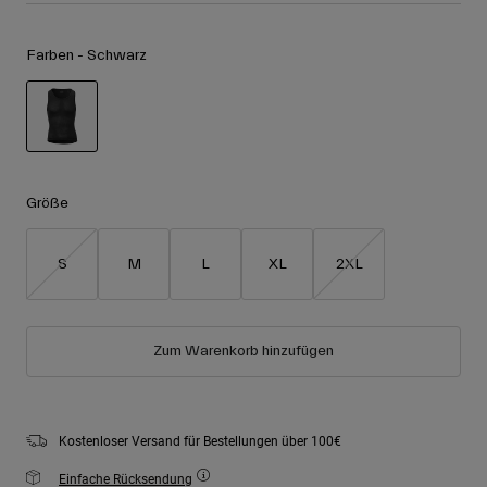
Zubehör
Alle anzeigen
Farben -
Schwarz
Goggles
Handschuhe
Verwendungszweck
Ersatzteile
Alle anzeigen
All Mountain
ausgewählt
Backcountry
Größe
Freestyle
Ski Race
S
M
L
XL
2XL
Alle anzeigen
Zum Warenkorb hinzufügen
Kostenloser Versand für Bestellungen über 100€
Einfache Rücksendung