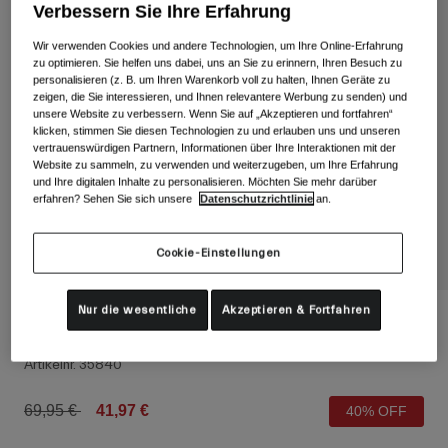
Alle anzeigen
Verbessern Sie Ihre Erfahrung
Wir verwenden Cookies und andere Technologien, um Ihre Online-Erfahrung
Schuhe
zu optimieren. Sie helfen uns dabei, uns an Sie zu erinnern, Ihren Besuch zu
Schutzbrillen
personalisieren (z. B. um Ihren Warenkorb voll zu halten, Ihnen Geräte zu
Rennrad Schuhe
zeigen, die Sie interessieren, und Ihnen relevantere Werbung zu senden) und
unsere Website zu verbessern. Wenn Sie auf „Akzeptieren und fortfahren“
Mountainbike Schuhe
Ski
klicken, stimmen Sie diesen Technologien zu und erlauben uns und unseren
vertrauenswürdigen Partnern, Informationen über Ihre Interaktionen mit der
Gravel Schuhe
Snowboard
Website zu sammeln, zu verwenden und weiterzugeben, um Ihre Erfahrung
und Ihre digitalen Inhalte zu personalisieren. Möchten Sie mehr darüber
Alle anzeigen
Mit austauschbaren Gläsern
erfahren? Sehen Sie sich unsere
Datenschutzrichtlinie
an.
Damen
Ersatzgläser
Cookie-Einstellungen
Bekleidung
Alle anzeigen
Nur die wesentliche
Akzeptieren & Fortfahren
Rennrad Bekleidung
Base Liner Storage Weste für Männer
Mountainbike Bekleidung
Kinder
Artikelnr.
35840
Alle anzeigen
Helme
Price reduced from
to
69,95 €
41,97 €
40% OFF
Schutzbrillen