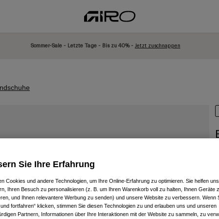
Sommer-Sale - Letzte Tage - Bis zu 40% -
Jetzt zuschnappen
andschuhe
A
ern Sie Ihre Erfahrung
P
5
n Cookies und andere Technologien, um Ihre Online-Erfahrung zu optimieren. Sie helfen uns
rn, Ihren Besuch zu personalisieren (z. B. um Ihren Warenkorb voll zu halten, Ihnen Geräte z
ieren, und Ihnen relevantere Werbung zu senden) und unsere Website zu verbessern. Wenn S
 und fortfahren“ klicken, stimmen Sie diesen Technologien zu und erlauben uns und unseren
rdigen Partnern, Informationen über Ihre Interaktionen mit der Website zu sammeln, zu ve