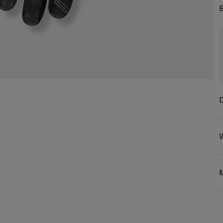
B
D
W