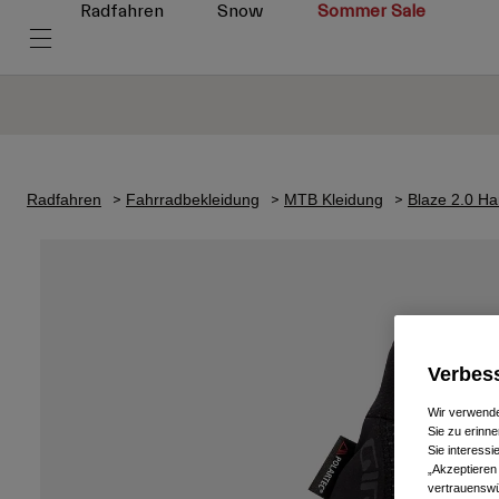
Radfahren
Snow
Sommer Sale
Radfahren
Fahrradbekleidung
MTB Kleidung
Blaze 2.0 H
Verbess
Wir verwende
Sie zu erinne
Sie interess
„Akzeptieren
vertrauenswü