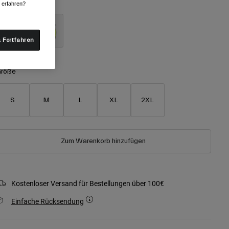
arben -
Schwarz
r erfahren?
 Fortfahren
ausgewählt
röße
S
M
L
XL
2XL
Zum Warenkorb hinzufügen
Kostenloser Versand für Bestellungen über 100€
Einfache Rücksendung