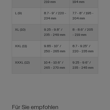
219 mm
194 mm
L (9)
8.7 - 9” / 220 -
7.7 - 8” / 195 -
234 mm
204 mm
XL (10)
9.25 - 9.8” /
8 - 8.6” / 205
235 - 249 mm
- 219 mm
XXL (11)
9.85 - 10” /
8.7 - 9.25” /
250 - 265 mm
220 - 235 mm
XXXL (12)
10.4 - 10.6” /
9.25 - 9.6” /
265 - 270 mm
235 - 245 mm
Für Sie empfohlen