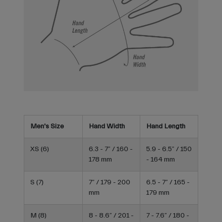
Men's Size
Hand Width
Hand Length
XS (6)
6.3 - 7” / 160 -
5.9 - 6.5” / 150
178 mm
- 164 mm
S (7)
7” / 179 - 200
6.5 - 7” / 165 -
mm
179 mm
M (8)
8 - 8.6” / 201 -
7 - 7.6” / 180 -