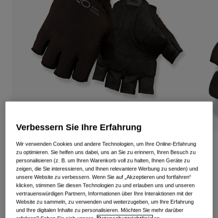
Alle anzeigen
Schuhe
Schutzbrillen
Rennrad Schuhe
Mountainbike Schuhe
Ski
Gravel Schuhe
Snowboard
Alle anzeigen
Mit austauschbaren Gläsern
Damen
Ersatzgläser
Verbessern Sie Ihre Erfahrung
Bekleidung
Alle anzeigen
Wir verwenden Cookies und andere Technologien, um Ihre Online-Erfahrung
Bravo II Gel-Handschuhe
Rennrad Bekleidung
zu optimieren. Sie helfen uns dabei, uns an Sie zu erinnern, Ihren Besuch zu
personalisieren (z. B. um Ihren Warenkorb voll zu halten, Ihnen Geräte zu
Artikelnr.
39094
Mountainbike Bekleidung
zeigen, die Sie interessieren, und Ihnen relevantere Werbung zu senden) und
Kinder
unsere Website zu verbessern. Wenn Sie auf „Akzeptieren und fortfahren“
Alle anzeigen
klicken, stimmen Sie diesen Technologien zu und erlauben uns und unseren
34,99 €
vertrauenswürdigen Partnern, Informationen über Ihre Interaktionen mit der
Helme
Website zu sammeln, zu verwenden und weiterzugeben, um Ihre Erfahrung
und Ihre digitalen Inhalte zu personalisieren. Möchten Sie mehr darüber
Schutzbrillen