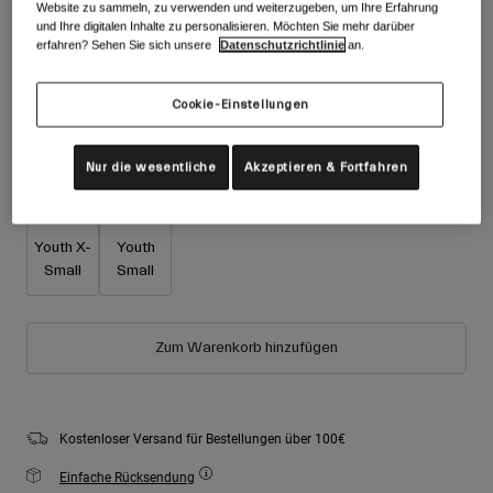
Zubehör
Website zu sammeln, zu verwenden und weiterzugeben, um Ihre Erfahrung
Alle anzeigen
und Ihre digitalen Inhalte zu personalisieren. Möchten Sie mehr darüber
erfahren? Sehen Sie sich unsere
Datenschutzrichtlinie
an.
Farben -
Rosa
Goggles
Handschuhe
Cookie-Einstellungen
Verwendungszweck
Ersatzteile
ausgewählt
Alle anzeigen
All Mountain
Nur die wesentliche
Akzeptieren & Fortfahren
Backcountry
Größe
Größentabelle
Freestyle
Youth X-
Youth
Ski Race
Small
Small
Alle anzeigen
Zum Warenkorb hinzufügen
Kostenloser Versand für Bestellungen über 100€
Einfache Rücksendung