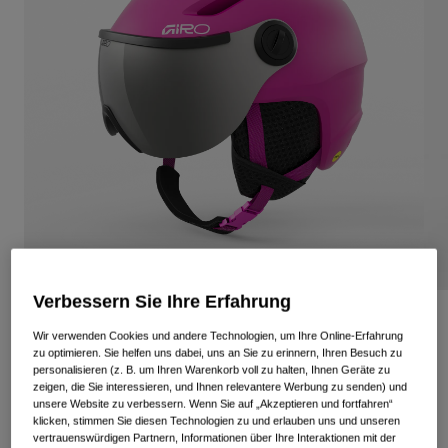
Alle anzeigen
Schuhe
Schutzbrillen
Rennrad Schuhe
Mountainbike Schuhe
Ski
Gravel Schuhe
Snowboard
Alle anzeigen
Mit austauschbaren Gläsern
Damen
Ersatzgläser
Bekleidung
Alle anzeigen
Verbessern Sie Ihre Erfahrung
Rennrad Bekleidung
Buzz Mips Kinderhelm
Wir verwenden Cookies und andere Technologien, um Ihre Online-Erfahrung
Mountainbike Bekleidung
zu optimieren. Sie helfen uns dabei, uns an Sie zu erinnern, Ihren Besuch zu
Kinder
Artikelnr.
38038
personalisieren (z. B. um Ihren Warenkorb voll zu halten, Ihnen Geräte zu
Alle anzeigen
zeigen, die Sie interessieren, und Ihnen relevantere Werbung zu senden) und
unsere Website zu verbessern. Wenn Sie auf „Akzeptieren und fortfahren“
Helme
159,95 €
klicken, stimmen Sie diesen Technologien zu und erlauben uns und unseren
Schutzbrillen
vertrauenswürdigen Partnern, Informationen über Ihre Interaktionen mit der