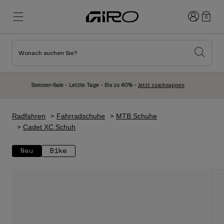
Anmelden
0
Wonach suchen Sie?
Highlights
Highlights
Neuzugänge
Neuzugänge
Sommer-Sale - Letzte Tage - Bis zu 40% -
Jetzt zuschnappen
Best Sellers
Best Sellers
Entdecken
Entdecken
Radfahren
Fahrradschuhe
MTB Schuhe
Helme
Helme
Cadet XC Schuh
Rennrad Helme
Ski
Neu
Bike
Mountainbike Helme
Snowboard
Urban Helme
Mit Visier
Kinder Fahrradhelme
Damen
Alle anzeigen
Ersatzteile