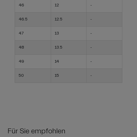
46
12
-
46.5
12.5
-
47
13
-
48
13.5
-
49
14
-
50
15
-
Für Sie empfohlen