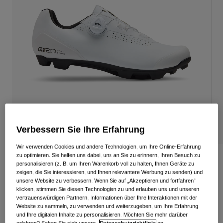
Alle anzeigen
Schuhe
Schutzbrillen
Rennrad Schuhe
Mountainbike Schuhe
Ski
Gravel Schuhe
Snowboard
Alle anzeigen
Mit austauschbaren Gläsern
Damen
Ersatzgläser
Verbessern Sie Ihre Erfahrung
Bekleidung
Alle anzeigen
Wir verwenden Cookies und andere Technologien, um Ihre Online-Erfahrung
Rennrad Bekleidung
zu optimieren. Sie helfen uns dabei, uns an Sie zu erinnern, Ihren Besuch zu
Cadet XC Schuh
personalisieren (z. B. um Ihren Warenkorb voll zu halten, Ihnen Geräte zu
Mountainbike Bekleidung
zeigen, die Sie interessieren, und Ihnen relevantere Werbung zu senden) und
Kinder
unsere Website zu verbessern. Wenn Sie auf „Akzeptieren und fortfahren“
Artikelnr.
38897
Alle anzeigen
klicken, stimmen Sie diesen Technologien zu und erlauben uns und unseren
vertrauenswürdigen Partnern, Informationen über Ihre Interaktionen mit der
Helme
169,99 €
Website zu sammeln, zu verwenden und weiterzugeben, um Ihre Erfahrung
und Ihre digitalen Inhalte zu personalisieren. Möchten Sie mehr darüber
Schutzbrillen
erfahren? Sehen Sie sich unsere
Datenschutzrichtlinie
an.