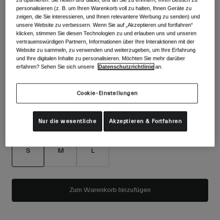
Zubehör
personalisieren (z. B. um Ihren Warenkorb voll zu halten, Ihnen Geräte zu
Alle anzeigen
zeigen, die Sie interessieren, und Ihnen relevantere Werbung zu senden) und
Farben -
Staubrosa
Goggles
unsere Website zu verbessern. Wenn Sie auf „Akzeptieren und fortfahren“
klicken, stimmen Sie diesen Technologien zu und erlauben uns und unseren
Handschuhe
vertrauenswürdigen Partnern, Informationen über Ihre Interaktionen mit der
Verwendungszweck
Website zu sammeln, zu verwenden und weiterzugeben, um Ihre Erfahrung
Ersatzteile
und Ihre digitalen Inhalte zu personalisieren. Möchten Sie mehr darüber
erfahren? Sehen Sie sich unsere
Datenschutzrichtlinie
an.
Alle anzeigen
All Mountain
ausgewählt
Backcountry
Cookie-Einstellungen
Freestyle
Ski Race
Nur die wesentliche
Akzeptieren & Fortfahren
Größe
Größentabelle
Alle anzeigen
S
M
L
ausgewählt
Zum Warenkorb hinzufügen