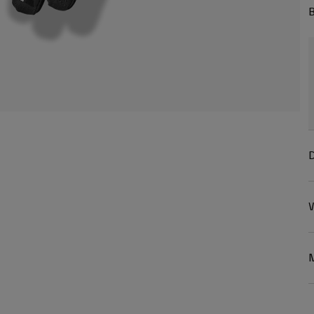
B
D
W