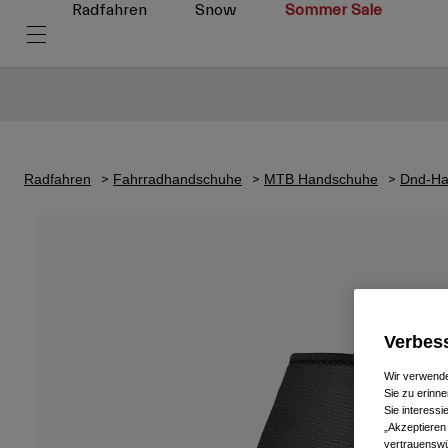
Radfahren
Snow
Sommer Sale
Radfahren
Fahrradhandschuhe
MTB Handschuhe
Dnd-Ha
Verbess
Wir verwende
Sie zu erinne
Sie interess
„Akzeptieren
vertrauenswü