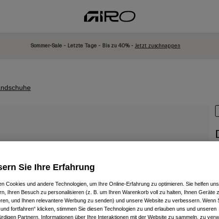
Sommer-Sale - Letzte Tage - Bis zu 40% -
Jetzt zuschnappen
ndschuhe
A
ern Sie Ihre Erfahrung
P
3
n Cookies und andere Technologien, um Ihre Online-Erfahrung zu optimieren. Sie helfen uns
rn, Ihren Besuch zu personalisieren (z. B. um Ihren Warenkorb voll zu halten, Ihnen Geräte z
ieren, und Ihnen relevantere Werbung zu senden) und unsere Website zu verbessern. Wenn S
 und fortfahren“ klicken, stimmen Sie diesen Technologien zu und erlauben uns und unseren
rdigen Partnern, Informationen über Ihre Interaktionen mit der Website zu sammeln, zu ve