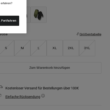
arben -
Schwarz
r erfahren?
 Fortfahren
ausgewählt
röße
Größentabelle
S
M
L
XL
2XL
3XL
Zum Warenkorb hinzufügen
Kostenloser Versand für Bestellungen über 100€
Einfache Rücksendung