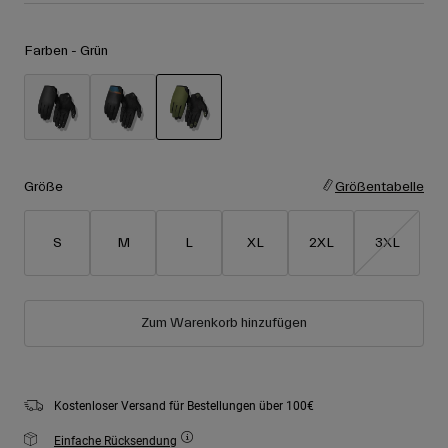
Zubehör
Alle anzeigen
Farben -
Grün
Goggles
Handschuhe
Verwendungszweck
Ersatzteile
Alle anzeigen
All Mountain
ausgewählt
Backcountry
Größe
Größentabelle
Freestyle
Ski Race
S
M
L
XL
2XL
3XL
Alle anzeigen
Zum Warenkorb hinzufügen
Kostenloser Versand für Bestellungen über 100€
Einfache Rücksendung