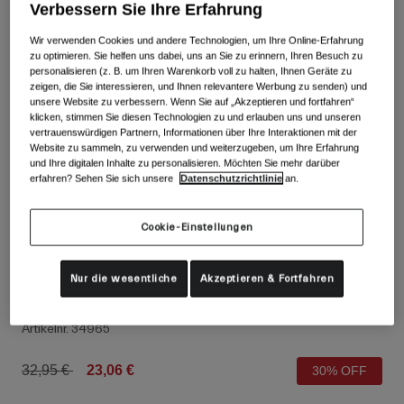
Alle anzeigen
Verbessern Sie Ihre Erfahrung
Wir verwenden Cookies und andere Technologien, um Ihre Online-Erfahrung
Schuhe
zu optimieren. Sie helfen uns dabei, uns an Sie zu erinnern, Ihren Besuch zu
personalisieren (z. B. um Ihren Warenkorb voll zu halten, Ihnen Geräte zu
Schutzbrillen
Rennrad Schuhe
zeigen, die Sie interessieren, und Ihnen relevantere Werbung zu senden) und
unsere Website zu verbessern. Wenn Sie auf „Akzeptieren und fortfahren“
Mountainbike Schuhe
Ski
klicken, stimmen Sie diesen Technologien zu und erlauben uns und unseren
vertrauenswürdigen Partnern, Informationen über Ihre Interaktionen mit der
Gravel Schuhe
Snowboard
Website zu sammeln, zu verwenden und weiterzugeben, um Ihre Erfahrung
und Ihre digitalen Inhalte zu personalisieren. Möchten Sie mehr darüber
Alle anzeigen
Mit austauschbaren Gläsern
erfahren? Sehen Sie sich unsere
Datenschutzrichtlinie
an.
Damen
Ersatzgläser
Cookie-Einstellungen
Bekleidung
Alle anzeigen
Nur die wesentliche
Akzeptieren & Fortfahren
Rennrad Bekleidung
Dnd-Handschuhe
Mountainbike Bekleidung
Kinder
Artikelnr.
34965
Alle anzeigen
Helme
Price reduced from
to
32,95 €
23,06 €
30% OFF
Schutzbrillen