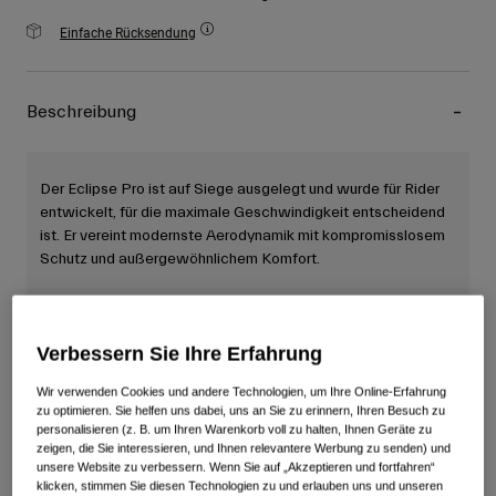
Einfache Rücksendung
Beschreibung
Der Eclipse Pro ist auf Siege ausgelegt und wurde für Rider
entwickelt, für die maximale Geschwindigkeit entscheidend
ist. Er vereint modernste Aerodynamik mit kompromisslosem
Schutz und außergewöhnlichem Komfort.
Details
Verbessern Sie Ihre Erfahrung
Wir verwenden Cookies und andere Technologien, um Ihre Online-Erfahrung
zu optimieren. Sie helfen uns dabei, uns an Sie zu erinnern, Ihren Besuch zu
Hauptmerkmale
personalisieren (z. B. um Ihren Warenkorb voll zu halten, Ihnen Geräte zu
zeigen, die Sie interessieren, und Ihnen relevantere Werbung zu senden) und
unsere Website zu verbessern. Wenn Sie auf „Akzeptieren und fortfahren“
klicken, stimmen Sie diesen Technologien zu und erlauben uns und unseren