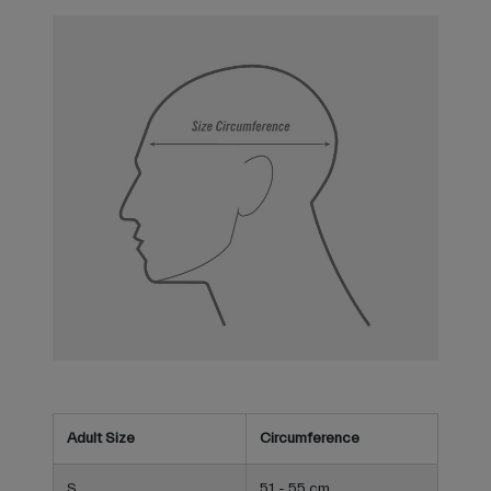
Adult Size
Circumference
S
51 - 55 cm