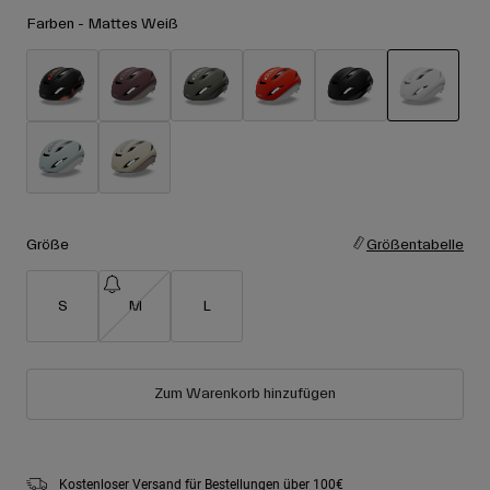
Zubehör
Alle anzeigen
Farben -
Mattes Weiß
Goggles
Handschuhe
Verwendungszweck
Ersatzteile
ausgewäh
Alle anzeigen
All Mountain
Backcountry
Freestyle
Größe
Größentabelle
Ski Race
Alle anzeigen
S
M
L
Zum Warenkorb hinzufügen
Kostenloser Versand für Bestellungen über 100€