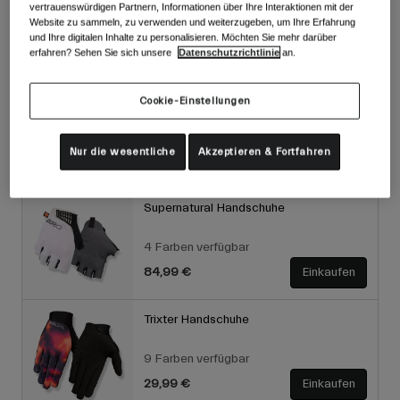
Gewicht
vertrauenswürdigen Partnern, Informationen über Ihre Interaktionen mit der
Website zu sammeln, zu verwenden und weiterzugeben, um Ihre Erfahrung
und Ihre digitalen Inhalte zu personalisieren. Möchten Sie mehr darüber
erfahren? Sehen Sie sich unsere
Datenschutzrichtlinie
an.
Materialzusammensetzung
Cookie-Einstellungen
Nur die wesentliche
Akzeptieren & Fortfahren
Vervollständigen sie ihr set
Supernatural Handschuhe
4 Farben verfügbar
84,99 €
Einkaufen
Trixter Handschuhe
9 Farben verfügbar
29,99 €
Einkaufen