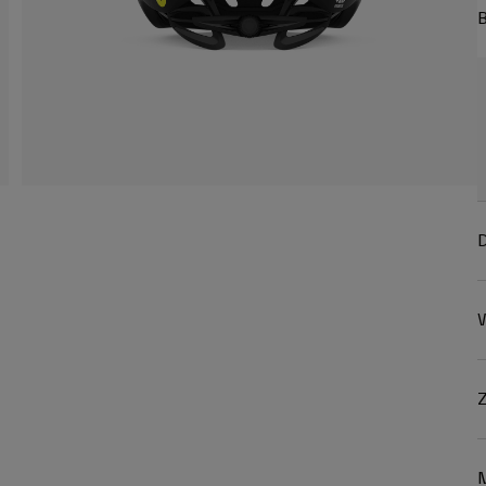
B
D
W
Z