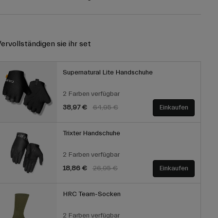
ervollständigen sie ihr set
Supernatural Lite Handschuhe
2 Farben verfügbar
Price reduced from
to
38,97 €
64,95 €
Einkaufen
Trixter Handschuhe
2 Farben verfügbar
Price reduced from
to
18,86 €
26,95 €
Einkaufen
HRC Team-Socken
2 Farben verfügbar