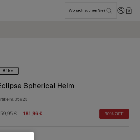
Anmelden
Wonach suchen Sie?
0
Bike
Eclipse Spherical Helm
rtikelnr.
35923
rice reduced from
to
59,95 €
181,96 €
30% OFF