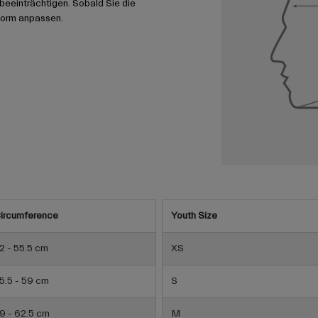
u beeinträchtigen. Sobald Sie die
form anpassen.
ircumference
Youth Size
2 - 55.5 cm
XS
5.5 - 59 cm
S
9 - 62.5 cm
M