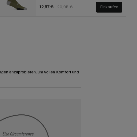
Price reduced from
to
12,57 €
20,95 €
Einkaufen
agen anzuprobieren, um vollen Komfort und