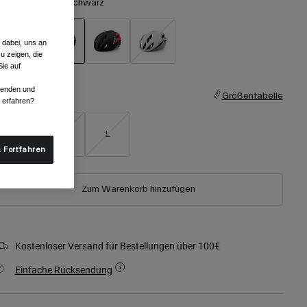
arben -
Mattes Schwarz
 dabei, uns an
u zeigen, die
ie auf
ausgewählt
rwenden und
röße
Größentabelle
r erfahren?
S
M
L
 Fortfahren
Zum Warenkorb hinzufügen
Kostenloser Versand für Bestellungen über 100€
Einfache Rücksendung