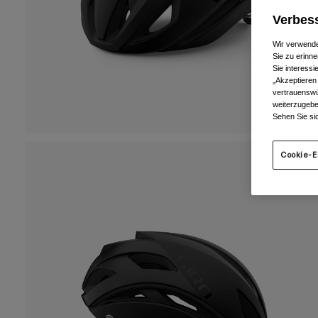
Verbess
Wir verwende
Sie zu erinne
Sie interess
„Akzeptieren
vertrauenswü
weiterzugebe
Sehen Sie si
Cookie-E