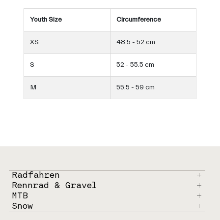
Youth Size
Circumference
XS
48.5 - 52 cm
S
52 - 55.5 cm
M
55.5 - 59 cm
Radfahren
Rennrad & Gravel
MTB
Snow