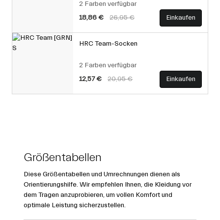
2 Farben verfügbar
Price reduced from
to
18,86 €
26,95 €
Einkaufen
HRC Team-Socken
2 Farben verfügbar
Price reduced from
to
12,57 €
20,95 €
Einkaufen
Größentabellen
Diese Größentabellen und Umrechnungen dienen als
Orientierungshilfe. Wir empfehlen Ihnen, die Kleidung vor
dem Tragen anzuprobieren, um vollen Komfort und
optimale Leistung sicherzustellen.