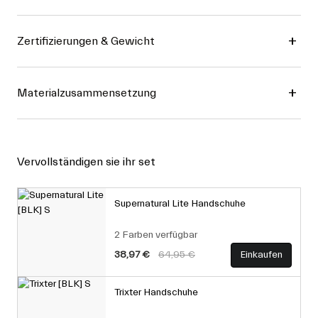
Zertifizierungen & Gewicht
Materialzusammensetzung
Vervollständigen sie ihr set
Supernatural Lite Handschuhe
2 Farben verfügbar
Price reduced from
to
38,97 €
64,95 €
Einkaufen
Trixter Handschuhe