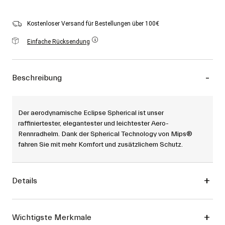
Zubehör
Alle anzeigen
Kostenloser Versand für Bestellungen über 100€
Goggles
Handschuhe
Einfache Rücksendung
Verwendungszweck
Ersatzteile
Alle anzeigen
All Mountain
Beschreibung
Backcountry
Freestyle
Der aerodynamische Eclipse Spherical ist unser
Ski Race
raffiniertester, elegantester und leichtester Aero-
Rennradhelm. Dank der Spherical Technology von Mips®
Alle anzeigen
fahren Sie mit mehr Komfort und zusätzlichem Schutz.
Details
Wichtigste Merkmale