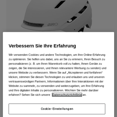
Alle anzeigen
Schuhe
Schutzbrillen
Rennrad Schuhe
Mountainbike Schuhe
Ski
Gravel Schuhe
Snowboard
Verbessern Sie Ihre Erfahrung
Alle anzeigen
Mit austauschbaren Gläsern
Wir verwenden Cookies und andere Technologien, um Ihre Online-Erfahrung
Damen
zu optimieren. Sie helfen uns dabei, uns an Sie zu erinnern, Ihren Besuch zu
personalisieren (z. B. um Ihren Warenkorb voll zu halten, Ihnen Geräte zu
Ersatzgläser
zeigen, die Sie interessieren, und Ihnen relevantere Werbung zu senden) und
Bekleidung
unsere Website zu verbessern. Wenn Sie auf „Akzeptieren und fortfahren“
Alle anzeigen
klicken, stimmen Sie diesen Technologien zu und erlauben uns und unseren
Escape Mips Helm
Rennrad Bekleidung
vertrauenswürdigen Partnern, Informationen über Ihre Interaktionen mit der
Website zu sammeln, zu verwenden und weiterzugeben, um Ihre Erfahrung
Artikelnr.
39272
Mountainbike Bekleidung
und Ihre digitalen Inhalte zu personalisieren. Möchten Sie mehr darüber
Kinder
erfahren? Sehen Sie sich unsere
Datenschutzrichtlinie
an.
Alle anzeigen
179,99 €
Helme
Cookie-Einstellungen
Schutzbrillen