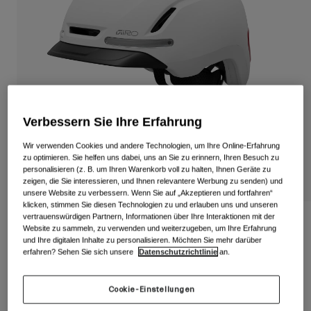
Alle anzeigen
Schuhe
Schutzbrillen
Rennrad Schuhe
Mountainbike Schuhe
Ski
Gravel Schuhe
Snowboard
Verbessern Sie Ihre Erfahrung
Alle anzeigen
Mit austauschbaren Gläsern
Wir verwenden Cookies und andere Technologien, um Ihre Online-Erfahrung
Damen
zu optimieren. Sie helfen uns dabei, uns an Sie zu erinnern, Ihren Besuch zu
personalisieren (z. B. um Ihren Warenkorb voll zu halten, Ihnen Geräte zu
Ersatzgläser
zeigen, die Sie interessieren, und Ihnen relevantere Werbung zu senden) und
Bekleidung
unsere Website zu verbessern. Wenn Sie auf „Akzeptieren und fortfahren“
Alle anzeigen
klicken, stimmen Sie diesen Technologien zu und erlauben uns und unseren
Rennrad Bekleidung
vertrauenswürdigen Partnern, Informationen über Ihre Interaktionen mit der
Ethos Mips Helm
Website zu sammeln, zu verwenden und weiterzugeben, um Ihre Erfahrung
Mountainbike Bekleidung
und Ihre digitalen Inhalte zu personalisieren. Möchten Sie mehr darüber
Kinder
erfahren? Sehen Sie sich unsere
Datenschutzrichtlinie
an.
Artikelnr.
39273
Alle anzeigen
Helme
299,99 €
Cookie-Einstellungen
Schutzbrillen