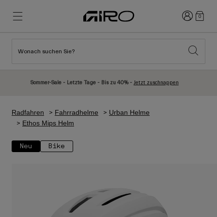
Anmelden
0
Wonach suchen Sie?
Highlights
Highlights
Neuzugänge
Neuzugänge
Sommer-Sale - Letzte Tage - Bis zu 40% -
Jetzt zuschnappen
Best Sellers
Best Sellers
Entdecken
Entdecken
Radfahren
Fahrradhelme
Urban Helme
Helme
Helme
Ethos Mips Helm
Rennrad Helme
Ski
Neu
Bike
Mountainbike Helme
Snowboard
Urban Helme
Mit Visier
Kinder Fahrradhelme
Damen
Alle anzeigen
Ersatzteile