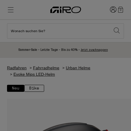
Anmelden
0
Wonach suchen Sie?
Highlights
Highlights
Neuzugänge
Neuzugänge
Sommer-Sale - Letzte Tage - Bis zu 40% -
Jetzt zuschnappen
Best Sellers
Best Sellers
Entdecken
Entdecken
Radfahren
Fahrradhelme
Urban Helme
Helme
Helme
Evoke Mips LED-Helm
Rennrad Helme
Ski
Neu
Bike
Mountainbike Helme
Snowboard
Urban Helme
Mit Visier
Kinder Fahrradhelme
Damen
Alle anzeigen
Ersatzteile