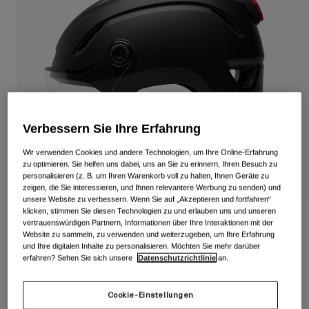
Alle anzeigen
Schuhe
Schutzbrillen
Rennrad Schuhe
Mountainbike Schuhe
Ski
Gravel Schuhe
Snowboard
Verbessern Sie Ihre Erfahrung
Alle anzeigen
Mit austauschbaren Gläsern
Damen
Wir verwenden Cookies und andere Technologien, um Ihre Online-Erfahrung
zu optimieren. Sie helfen uns dabei, uns an Sie zu erinnern, Ihren Besuch zu
Ersatzgläser
personalisieren (z. B. um Ihren Warenkorb voll zu halten, Ihnen Geräte zu
Bekleidung
zeigen, die Sie interessieren, und Ihnen relevantere Werbung zu senden) und
Alle anzeigen
unsere Website zu verbessern. Wenn Sie auf „Akzeptieren und fortfahren“
klicken, stimmen Sie diesen Technologien zu und erlauben uns und unseren
Rennrad Bekleidung
Evoke Mips LED-Helm
vertrauenswürdigen Partnern, Informationen über Ihre Interaktionen mit der
Website zu sammeln, zu verwenden und weiterzugeben, um Ihre Erfahrung
Mountainbike Bekleidung
und Ihre digitalen Inhalte zu personalisieren. Möchten Sie mehr darüber
Kinder
Artikelnr.
39571
Alle anzeigen
erfahren? Sehen Sie sich unsere
Datenschutzrichtlinie
an.
Helme
179,99 €
Cookie-Einstellungen
Schutzbrillen