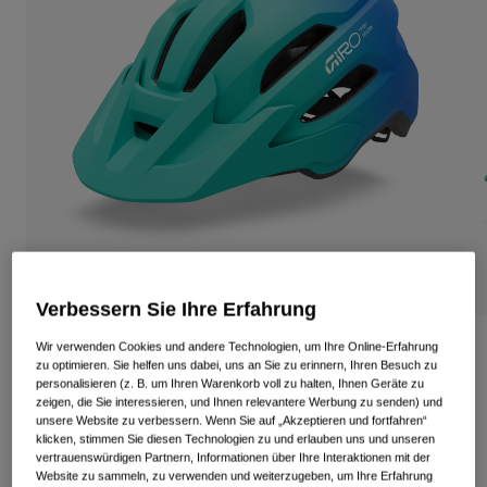
Alle anzeigen
Schuhe
Schutzbrillen
Rennrad Schuhe
Mountainbike Schuhe
Ski
Gravel Schuhe
Snowboard
Alle anzeigen
Mit austauschbaren Gläsern
Damen
Ersatzgläser
Bekleidung
Alle anzeigen
Verbessern Sie Ihre Erfahrung
Rennrad Bekleidung
Fixture Mips II Jugendhelm
Wir verwenden Cookies und andere Technologien, um Ihre Online-Erfahrung
zu optimieren. Sie helfen uns dabei, uns an Sie zu erinnern, Ihren Besuch zu
Mountainbike Bekleidung
personalisieren (z. B. um Ihren Warenkorb voll zu halten, Ihnen Geräte zu
Kinder
Artikelnr.
39344-148-UY
zeigen, die Sie interessieren, und Ihnen relevantere Werbung zu senden) und
Alle anzeigen
unsere Website zu verbessern. Wenn Sie auf „Akzeptieren und fortfahren“
klicken, stimmen Sie diesen Technologien zu und erlauben uns und unseren
Helme
84,99 €
vertrauenswürdigen Partnern, Informationen über Ihre Interaktionen mit der
Schutzbrillen
Website zu sammeln, zu verwenden und weiterzugeben, um Ihre Erfahrung