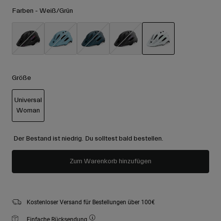
Zubehör
Alle anzeigen
Farben -
Weiß/Grün
Goggles
Handschuhe
Verwendungszweck
Ersatzteile
ausgewählt
Alle anzeigen
All Mountain
Größe
Backcountry
Universal
Freestyle
Woman
Ski Race
ausgewählt
Alle anzeigen
Der Bestand ist niedrig. Du solltest bald bestellen.
Zum Warenkorb hinzufügen
Kostenloser Versand für Bestellungen über 100€
Einfache Rücksendung