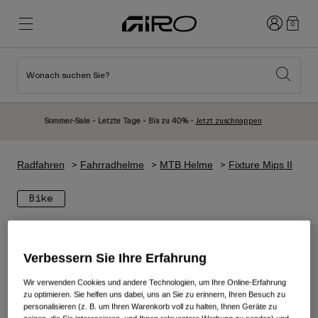
Anmelden
0
Wonach suchen Sie?
Highlights
Highlights
Neuzugänge
Neuzugänge
Sommer-Sale - Letzte Tage - Bis zu 40% -
Jetzt zuschnappen
Best Sellers
Best Sellers
Entdecken
Entdecken
Radfahren
Fahrradhelme
MTB Helme
Fixture Mips II
Helme
Helme
Bike
Rennrad Helme
Ski
Mountainbike Helme
Snowboard
Urban Helme
Mit Visier
Verbessern Sie Ihre Erfahrung
Kinder Fahrradhelme
Damen
Wir verwenden Cookies und andere Technologien, um Ihre Online-Erfahrung
zu optimieren. Sie helfen uns dabei, uns an Sie zu erinnern, Ihren Besuch zu
Alle anzeigen
Ersatzteile
personalisieren (z. B. um Ihren Warenkorb voll zu halten, Ihnen Geräte zu