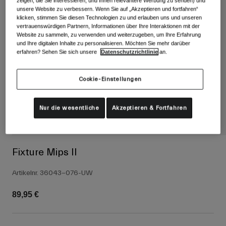
Alle anzeigen
zeigen, die Sie interessieren, und Ihnen relevantere Werbung zu senden) und
unsere Website zu verbessern. Wenn Sie auf „Akzeptieren und fortfahren“
klicken, stimmen Sie diesen Technologien zu und erlauben uns und unseren
Schuhe
vertrauenswürdigen Partnern, Informationen über Ihre Interaktionen mit der
Website zu sammeln, zu verwenden und weiterzugeben, um Ihre Erfahrung
Schutzbrillen
und Ihre digitalen Inhalte zu personalisieren. Möchten Sie mehr darüber
Rennrad Schuhe
erfahren? Sehen Sie sich unsere
Datenschutzrichtlinie
an.
Mountainbike Schuhe
Ski
Gravel Schuhe
Snowboard
Cookie-Einstellungen
Alle anzeigen
Mit austauschbaren Gläsern
Nur die wesentliche
Akzeptieren & Fortfahren
Damen
Ersatzgläser
Bekleidung
Alle anzeigen
Fixture Mips II
Rennrad Bekleidung
Artikelnr.
36043-076-UW
Mountainbike Bekleidung
Kinder
Alle anzeigen
89,95 €
Helme
Schutzbrillen