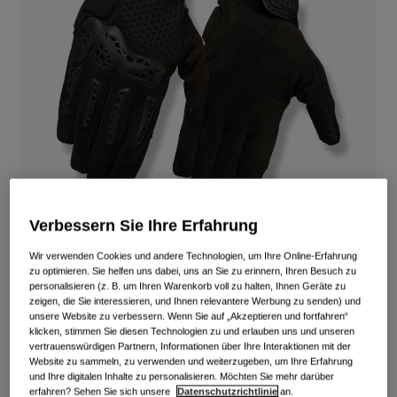
Alle anzeigen
Schuhe
Schutzbrillen
Rennrad Schuhe
Mountainbike Schuhe
Ski
Gravel Schuhe
Snowboard
Alle anzeigen
Mit austauschbaren Gläsern
Damen
Ersatzgläser
Verbessern Sie Ihre Erfahrung
Bekleidung
Alle anzeigen
Wir verwenden Cookies und andere Technologien, um Ihre Online-Erfahrung
zu optimieren. Sie helfen uns dabei, uns an Sie zu erinnern, Ihren Besuch zu
Rennrad Bekleidung
Gnar-Handschuhe
personalisieren (z. B. um Ihren Warenkorb voll zu halten, Ihnen Geräte zu
zeigen, die Sie interessieren, und Ihnen relevantere Werbung zu senden) und
Mountainbike Bekleidung
unsere Website zu verbessern. Wenn Sie auf „Akzeptieren und fortfahren“
Kinder
Artikelnr.
39059
Alle anzeigen
klicken, stimmen Sie diesen Technologien zu und erlauben uns und unseren
vertrauenswürdigen Partnern, Informationen über Ihre Interaktionen mit der
Helme
64,99 €
Website zu sammeln, zu verwenden und weiterzugeben, um Ihre Erfahrung
und Ihre digitalen Inhalte zu personalisieren. Möchten Sie mehr darüber
Schutzbrillen
erfahren? Sehen Sie sich unsere
Datenschutzrichtlinie
an.