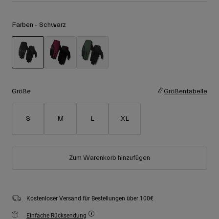
Zubehör
Alle anzeigen
Farben -
Schwarz
Goggles
Handschuhe
Verwendungszweck
Ersatzteile
Alle anzeigen
All Mountain
ausgewählt
Backcountry
Größe
Größentabelle
Freestyle
Ski Race
S
M
L
XL
Alle anzeigen
Zum Warenkorb hinzufügen
Kostenloser Versand für Bestellungen über 100€
Einfache Rücksendung