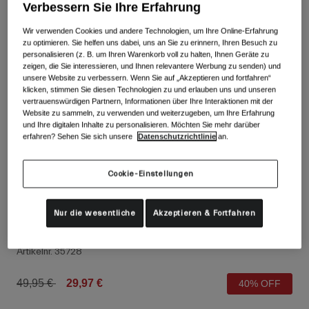
Alle anzeigen
Verbessern Sie Ihre Erfahrung
Wir verwenden Cookies und andere Technologien, um Ihre Online-Erfahrung
Schuhe
zu optimieren. Sie helfen uns dabei, uns an Sie zu erinnern, Ihren Besuch zu
personalisieren (z. B. um Ihren Warenkorb voll zu halten, Ihnen Geräte zu
Schutzbrillen
Rennrad Schuhe
zeigen, die Sie interessieren, und Ihnen relevantere Werbung zu senden) und
unsere Website zu verbessern. Wenn Sie auf „Akzeptieren und fortfahren“
Mountainbike Schuhe
Ski
klicken, stimmen Sie diesen Technologien zu und erlauben uns und unseren
vertrauenswürdigen Partnern, Informationen über Ihre Interaktionen mit der
Gravel Schuhe
Snowboard
Website zu sammeln, zu verwenden und weiterzugeben, um Ihre Erfahrung
und Ihre digitalen Inhalte zu personalisieren. Möchten Sie mehr darüber
Alle anzeigen
Mit austauschbaren Gläsern
erfahren? Sehen Sie sich unsere
Datenschutzrichtlinie
an.
Damen
Ersatzgläser
Cookie-Einstellungen
Bekleidung
Alle anzeigen
Nur die wesentliche
Akzeptieren & Fortfahren
Rennrad Bekleidung
Havoc Handschuhe Damen
Mountainbike Bekleidung
Kinder
Artikelnr.
35728
Alle anzeigen
Helme
Price reduced from
to
49,95 €
29,97 €
40% OFF
Schutzbrillen