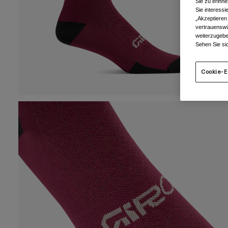
Sie zu erinne
Sie interess
„Akzeptieren
vertrauenswü
weiterzugebe
Sehen Sie si
Cookie-E