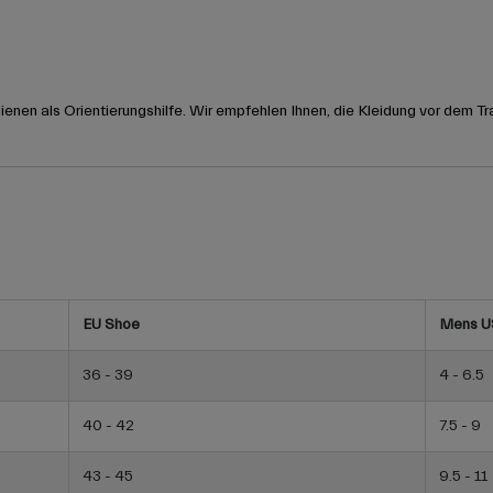
nen als Orientierungshilfe. Wir empfehlen Ihnen, die Kleidung vor dem Tr
EU Shoe
Mens U
36 - 39
4 - 6.5
40 - 42
7.5 - 9
43 - 45
9.5 - 11