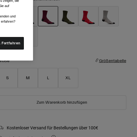
u zeigen, die
ie auf
rwenden und
r erfahren?
ausgewählt
 Fortfahren
röße
Größentabelle
S
M
L
XL
Zum Warenkorb hinzufügen
Kostenloser Versand für Bestellungen über 100€