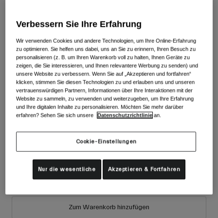
Zubehör
Alle anzeigen
Farben -
Weiß
Verbessern Sie Ihre Erfahrung
Goggles
Handschuhe
Wir verwenden Cookies und andere Technologien, um Ihre Online-Erfahrung
Verwendungszweck
zu optimieren. Sie helfen uns dabei, uns an Sie zu erinnern, Ihren Besuch zu
Ersatzteile
personalisieren (z. B. um Ihren Warenkorb voll zu halten, Ihnen Geräte zu
ausgewählt
zeigen, die Sie interessieren, und Ihnen relevantere Werbung zu senden) und
Alle anzeigen
All Mountain
unsere Website zu verbessern. Wenn Sie auf „Akzeptieren und fortfahren“
Größe
Größentabelle
klicken, stimmen Sie diesen Technologien zu und erlauben uns und unseren
Backcountry
vertrauenswürdigen Partnern, Informationen über Ihre Interaktionen mit der
Website zu sammeln, zu verwenden und weiterzugeben, um Ihre Erfahrung
Freestyle
36
37
38
39
40
41
und Ihre digitalen Inhalte zu personalisieren. Möchten Sie mehr darüber
Ski Race
erfahren? Sehen Sie sich unsere
Datenschutzrichtlinie
an.
Alle anzeigen
42
42.5
43
43.5
44
44.5
Cookie-Einstellungen
45
45.5
46
47
48
Nur die wesentliche
Akzeptieren & Fortfahren
Zum Warenkorb hinzufügen