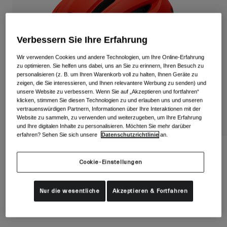
Alle anzeigen
Schuhe
Verbessern Sie Ihre Erfahrung
Schutzbrillen
Rennrad Schuhe
Wir verwenden Cookies und andere Technologien, um Ihre Online-Erfahrung
Mountainbike Schuhe
Ski
zu optimieren. Sie helfen uns dabei, uns an Sie zu erinnern, Ihren Besuch zu
personalisieren (z. B. um Ihren Warenkorb voll zu halten, Ihnen Geräte zu
Gravel Schuhe
Snowboard
zeigen, die Sie interessieren, und Ihnen relevantere Werbung zu senden) und
unsere Website zu verbessern. Wenn Sie auf „Akzeptieren und fortfahren“
Alle anzeigen
Mit austauschbaren Gläsern
klicken, stimmen Sie diesen Technologien zu und erlauben uns und unseren
vertrauenswürdigen Partnern, Informationen über Ihre Interaktionen mit der
Damen
Website zu sammeln, zu verwenden und weiterzugeben, um Ihre Erfahrung
und Ihre digitalen Inhalte zu personalisieren. Möchten Sie mehr darüber
Ersatzgläser
erfahren? Sehen Sie sich unsere
Datenschutzrichtlinie
an.
Bekleidung
Alle anzeigen
Isode II Helm
Rennrad Bekleidung
Cookie-Einstellungen
Artikelnr.
39354-122-UA
Mountainbike Bekleidung
Kinder
Alle anzeigen
Nur die wesentliche
Akzeptieren & Fortfahren
74,99 €
Helme
Schutzbrillen