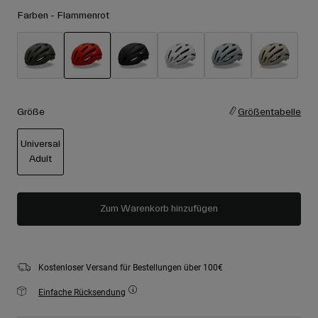
Zubehör
Alle anzeigen
Farben -
Flammenrot
Goggles
Handschuhe
Verwendungszweck
Ersatzteile
ausgewählt
Alle anzeigen
All Mountain
Größe
Größentabelle
Backcountry
Universal
Freestyle
Adult
Ski Race
ausgewählt
Alle anzeigen
Zum Warenkorb hinzufügen
Kostenloser Versand für Bestellungen über 100€
Einfache Rücksendung