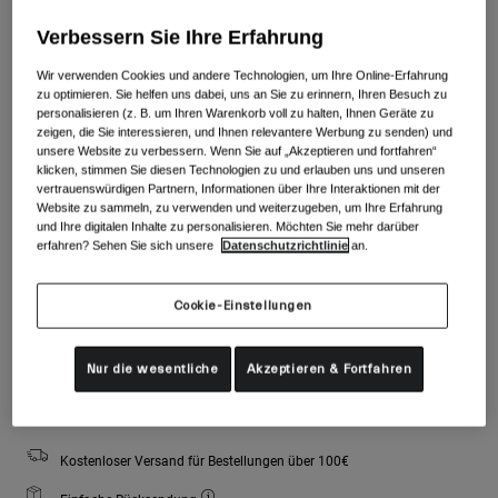
Zubehör
Alle anzeigen
Farben -
Matte Green
Verbessern Sie Ihre Erfahrung
Goggles
Wir verwenden Cookies und andere Technologien, um Ihre Online-Erfahrung
Handschuhe
zu optimieren. Sie helfen uns dabei, uns an Sie zu erinnern, Ihren Besuch zu
Verwendungszweck
personalisieren (z. B. um Ihren Warenkorb voll zu halten, Ihnen Geräte zu
Ersatzteile
zeigen, die Sie interessieren, und Ihnen relevantere Werbung zu senden) und
ausgewählt
unsere Website zu verbessern. Wenn Sie auf „Akzeptieren und fortfahren“
Alle anzeigen
All Mountain
klicken, stimmen Sie diesen Technologien zu und erlauben uns und unseren
Größe
Größentabelle
vertrauenswürdigen Partnern, Informationen über Ihre Interaktionen mit der
Backcountry
Website zu sammeln, zu verwenden und weiterzugeben, um Ihre Erfahrung
und Ihre digitalen Inhalte zu personalisieren. Möchten Sie mehr darüber
Freestyle
S
M
L
erfahren? Sehen Sie sich unsere
Datenschutzrichtlinie
an.
Ski Race
ausgewählt
Alle anzeigen
Cookie-Einstellungen
Nicht auf Lager
Zum Warenkorb hinzufügen
Nur die wesentliche
Akzeptieren & Fortfahren
Kostenloser Versand für Bestellungen über 100€