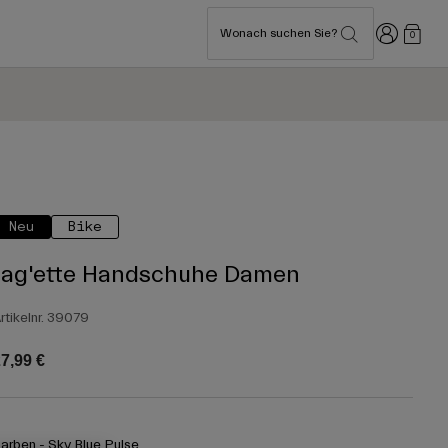
Anmelden
Wonach suchen Sie?
0
Neu
Bike
Jag'ette Handschuhe Damen
rtikelnr.
39079
7,99 €
arben -
Sky Blue Pulse