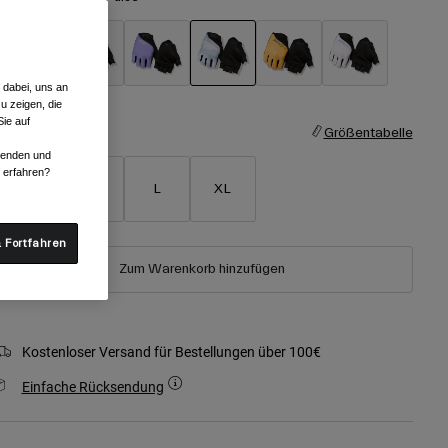
 dabei, uns an
ausgewählt
u zeigen, die
ie auf
röße
Größentabelle
rwenden und
r erfahren?
S
M
L
XL
 Fortfahren
Zum Warenkorb hinzufügen
Kostenloser Versand für Bestellungen über 100€
Einfache Rücksendung