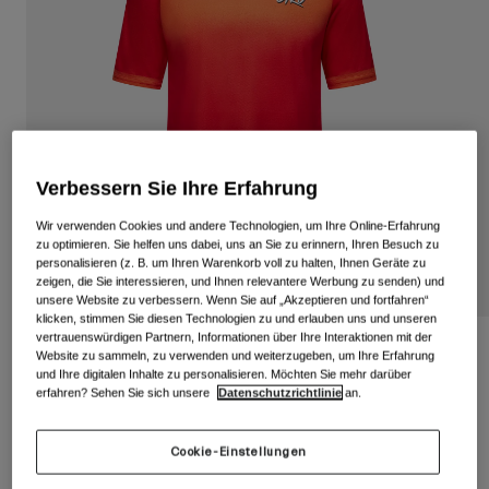
Alle anzeigen
Schuhe
Schutzbrillen
Rennrad Schuhe
Mountainbike Schuhe
Ski
Gravel Schuhe
Snowboard
Verbessern Sie Ihre Erfahrung
Alle anzeigen
Mit austauschbaren Gläsern
Wir verwenden Cookies und andere Technologien, um Ihre Online-Erfahrung
Damen
zu optimieren. Sie helfen uns dabei, uns an Sie zu erinnern, Ihren Besuch zu
personalisieren (z. B. um Ihren Warenkorb voll zu halten, Ihnen Geräte zu
Ersatzgläser
zeigen, die Sie interessieren, und Ihnen relevantere Werbung zu senden) und
Bekleidung
unsere Website zu verbessern. Wenn Sie auf „Akzeptieren und fortfahren“
Alle anzeigen
klicken, stimmen Sie diesen Technologien zu und erlauben uns und unseren
vertrauenswürdigen Partnern, Informationen über Ihre Interaktionen mit der
Rennrad Bekleidung
Jugend-Roust-Trikot
Website zu sammeln, zu verwenden und weiterzugeben, um Ihre Erfahrung
Mountainbike Bekleidung
und Ihre digitalen Inhalte zu personalisieren. Möchten Sie mehr darüber
Kinder
erfahren? Sehen Sie sich unsere
Datenschutzrichtlinie
an.
Artikelnr.
35826
Alle anzeigen
Helme
Price reduced from
to
39,95 €
23,97 €
40% OFF
Cookie-Einstellungen
Schutzbrillen