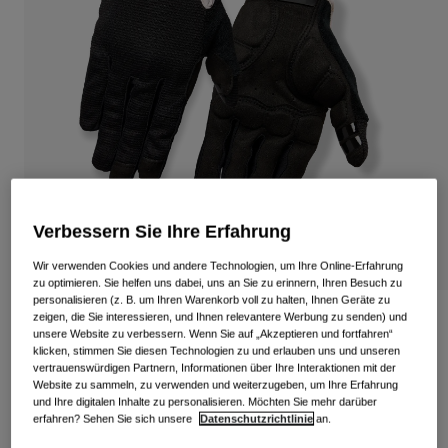
Alle anzeigen
Schuhe
Schutzbrillen
Rennrad Schuhe
Mountainbike Schuhe
Ski
Gravel Schuhe
Snowboard
Alle anzeigen
Mit austauschbaren Gläsern
Damen
Verbessern Sie Ihre Erfahrung
Ersatzgläser
Wir verwenden Cookies und andere Technologien, um Ihre Online-Erfahrung
Bekleidung
Alle anzeigen
zu optimieren. Sie helfen uns dabei, uns an Sie zu erinnern, Ihren Besuch zu
personalisieren (z. B. um Ihren Warenkorb voll zu halten, Ihnen Geräte zu
Rennrad Bekleidung
zeigen, die Sie interessieren, und Ihnen relevantere Werbung zu senden) und
La DND Gel-Handschuhe Damen
unsere Website zu verbessern. Wenn Sie auf „Akzeptieren und fortfahren“
Mountainbike Bekleidung
klicken, stimmen Sie diesen Technologien zu und erlauben uns und unseren
Kinder
Artikelnr.
39067
vertrauenswürdigen Partnern, Informationen über Ihre Interaktionen mit der
Alle anzeigen
Website zu sammeln, zu verwenden und weiterzugeben, um Ihre Erfahrung
und Ihre digitalen Inhalte zu personalisieren. Möchten Sie mehr darüber
Helme
39,99 €
erfahren? Sehen Sie sich unsere
Datenschutzrichtlinie
an.
Schutzbrillen