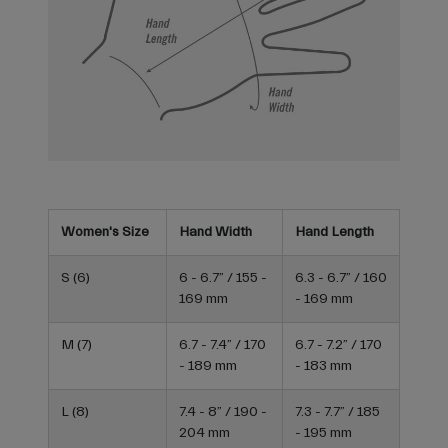
Women's Size
Hand Width
Hand Length
S (6)
6 - 6.7” / 155 -
6.3 - 6.7” / 160
169 mm
- 169 mm
M (7)
6.7 - 7.4” / 170
6.7 - 7.2” / 170
- 189 mm
- 183 mm
L (8)
7.4 - 8” / 190 -
7.3 - 7.7” / 185
204 mm
- 195 mm