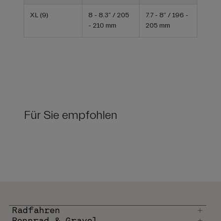
XL (9)
8 - 8.3” / 205
7.7 - 8” / 196 -
- 210 mm
205 mm
Für Sie empfohlen
Radfahren