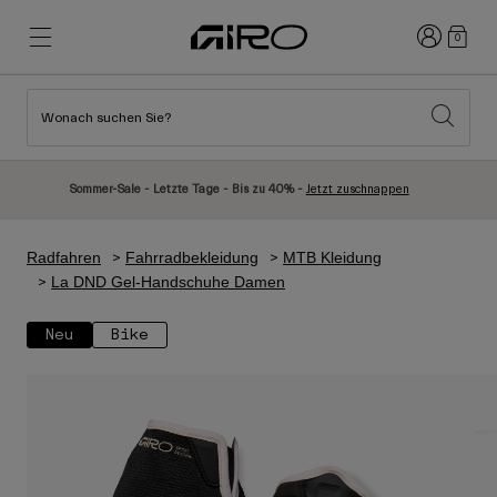
Anmelden
0
Wonach suchen Sie?
Highlights
Highlights
Neuzugänge
Neuzugänge
Sommer-Sale - Letzte Tage - Bis zu 40% -
Jetzt zuschnappen
Best Sellers
Best Sellers
Entdecken
Entdecken
Radfahren
Fahrradbekleidung
MTB Kleidung
Helme
Helme
La DND Gel-Handschuhe Damen
Rennrad Helme
Ski
Neu
Bike
Mountainbike Helme
Snowboard
Urban Helme
Mit Visier
Kinder Fahrradhelme
Damen
Alle anzeigen
Ersatzteile