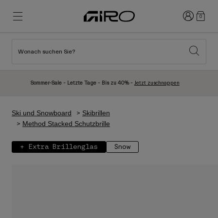
Anmelden
0
Wonach suchen Sie?
Highlights
Highlights
Neuzugänge
Neuzugänge
Sommer-Sale - Letzte Tage - Bis zu 40% -
Jetzt zuschnappen
Best Sellers
Best Sellers
Entdecken
Entdecken
Ski und Snowboard
Skibrillen
Helme
Helme
Method Stacked Schutzbrille
Rennrad Helme
Ski
+ Extra Brillenglas
Snow
Mountainbike Helme
Snowboard
Urban Helme
Mit Visier
Kinder Fahrradhelme
Damen
Alle anzeigen
Ersatzteile