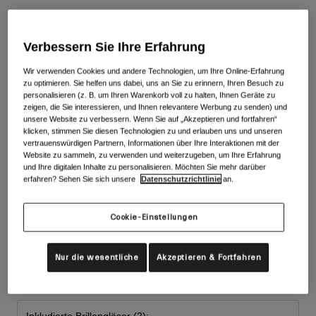
Zubehör
Alle anzeigen
Farben -
White/Emerald
Goggles
Verbessern Sie Ihre Erfahrung
Handschuhe
Verwendungszweck
Wir verwenden Cookies und andere Technologien, um Ihre Online-Erfahrung
Ersatzteile
zu optimieren. Sie helfen uns dabei, uns an Sie zu erinnern, Ihren Besuch zu
personalisieren (z. B. um Ihren Warenkorb voll zu halten, Ihnen Geräte zu
Alle anzeigen
All Mountain
zeigen, die Sie interessieren, und Ihnen relevantere Werbung zu senden) und
unsere Website zu verbessern. Wenn Sie auf „Akzeptieren und fortfahren“
Backcountry
klicken, stimmen Sie diesen Technologien zu und erlauben uns und unseren
vertrauenswürdigen Partnern, Informationen über Ihre Interaktionen mit der
Freestyle
ausgewäh
Website zu sammeln, zu verwenden und weiterzugeben, um Ihre Erfahrung
und Ihre digitalen Inhalte zu personalisieren. Möchten Sie mehr darüber
Ski Race
erfahren? Sehen Sie sich unsere
Datenschutzrichtlinie
an.
Alle anzeigen
Cookie-Einstellungen
Größe
Nur die wesentliche
Akzeptieren & Fortfahren
One Size
ausgewählt