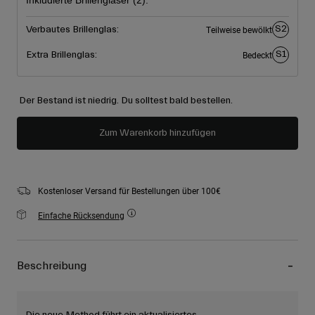
Inkludierte Brillengläser (2):
S2
Verbautes Brillenglas:
Teilweise bewölkt
S1
Extra Brillenglas:
Bedeckt
Der Bestand ist niedrig. Du solltest bald bestellen.
Zum Warenkorb hinzufügen
Kostenloser Versand für Bestellungen über 100€
Einfache Rücksendung
Beschreibung