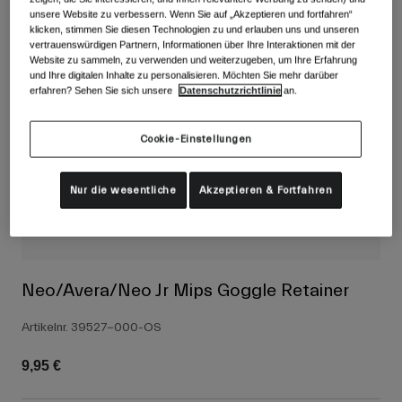
Alle anzeigen
unsere Website zu verbessern. Wenn Sie auf „Akzeptieren und fortfahren“
klicken, stimmen Sie diesen Technologien zu und erlauben uns und unseren
Schuhe
vertrauenswürdigen Partnern, Informationen über Ihre Interaktionen mit der
Website zu sammeln, zu verwenden und weiterzugeben, um Ihre Erfahrung
Schutzbrillen
und Ihre digitalen Inhalte zu personalisieren. Möchten Sie mehr darüber
Rennrad Schuhe
erfahren? Sehen Sie sich unsere
Datenschutzrichtlinie
an.
Mountainbike Schuhe
Ski
Cookie-Einstellungen
Gravel Schuhe
Snowboard
Alle anzeigen
Mit austauschbaren Gläsern
Nur die wesentliche
Akzeptieren & Fortfahren
Damen
Ersatzgläser
Bekleidung
Alle anzeigen
Rennrad Bekleidung
Neo/Avera/Neo Jr Mips Goggle Retainer
Mountainbike Bekleidung
Kinder
Artikelnr.
39527-000-OS
Alle anzeigen
Helme
9,95 €
Schutzbrillen