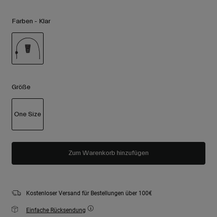
Zubehör
Alle anzeigen
Farben -
Klar
Goggles
Handschuhe
Verwendungszweck
Ersatzteile
ausgewählt
Alle anzeigen
All Mountain
Backcountry
Größe
Freestyle
One Size
Ski Race
Alle anzeigen
ausgewählt
Zum Warenkorb hinzufügen
Kostenloser Versand für Bestellungen über 100€
Einfache Rücksendung