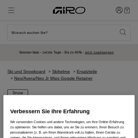
Anmelden
0
Wonach suchen Sie?
Highlights
Highlights
Neuzugänge
Neuzugänge
Sommer-Sale - Letzte Tage - Bis zu 40% -
Jetzt zuschnappen
Best Sellers
Best Sellers
Entdecken
Entdecken
Ski und Snowboard
Skihelme
Ersatzteile
Helme
Helme
Neo/Avera/Neo Jr Mips Goggle Retainer
Rennrad Helme
Ski
Snow
Mountainbike Helme
Snowboard
Urban Helme
Mit Visier
Verbessern Sie Ihre Erfahrung
Kinder Fahrradhelme
Damen
Wir verwenden Cookies und andere Technologien, um Ihre Online-Erfahrung
zu optimieren. Sie helfen uns dabei, uns an Sie zu erinnern, Ihren Besuch zu
Alle anzeigen
Ersatzteile
personalisieren (z. B. um Ihren Warenkorb voll zu halten, Ihnen Geräte zu
zeigen, die Sie interessieren, und Ihnen relevantere Werbung zu senden) und