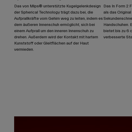
Das von Mips® unterstützte Kugelgelenkdesign
Das In Form 2 Fi
der Spherical Technology trägt dazu bei, die
als das Original 
Aufprallkräfte vom Gehirn weg zu leiten, indem es
Sekundenschnelle
dem äußeren Innenschuh ermöglicht, sich bei
Handschuhen. E
einem Aufprall um den inneren Innenschuh zu
bietet bis zu 6 
drehen. Außerdem wird der Kontakt mit hartem
verbesserte Stab
Kunststoff oder Gleitflächen auf der Haut
vermieden.