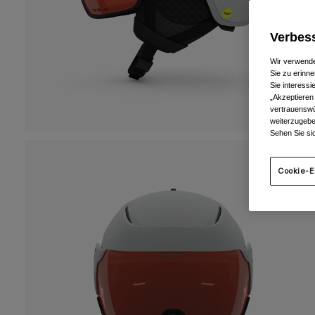
Verbess
Wir verwende
Sie zu erinne
Sie interess
„Akzeptieren
vertrauenswü
weiterzugebe
Sehen Sie si
Cookie-E