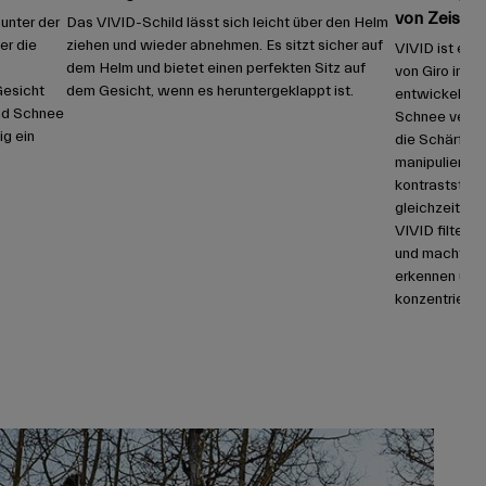
von Zeiss
 unter der
Das VIVID-Schild lässt sich leicht über den Helm
er die
ziehen und wieder abnehmen. Es sitzt sicher auf
VIVID ist ein
dem Helm und bietet einen perfekten Sitz auf
von Giro in 
Gesicht
dem Gesicht, wenn es heruntergeklappt ist.
entwickelt wu
und Schnee
Schnee verbes
ig ein
die Schärfe e
manipuliert ef
kontraststeig
gleichzeitig 
VIVID filtert
und macht Ihre
erkennen und 
konzentrieren