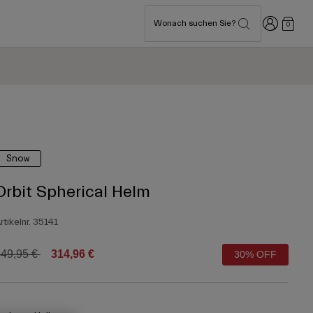
Anmelden
Wonach suchen Sie?
0
Snow
Orbit Spherical Helm
rtikelnr.
35141
rice reduced from
to
49,95 €
314,96 €
30% OFF