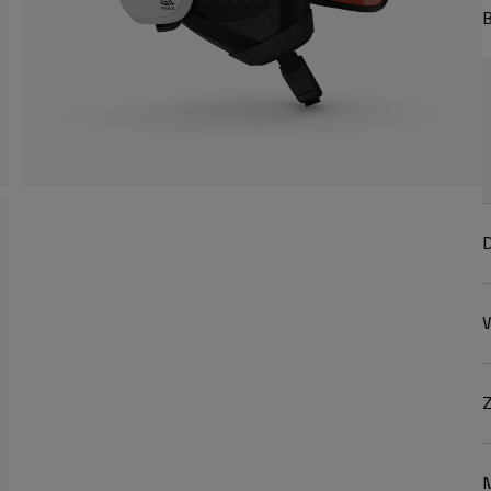
B
D
W
Z