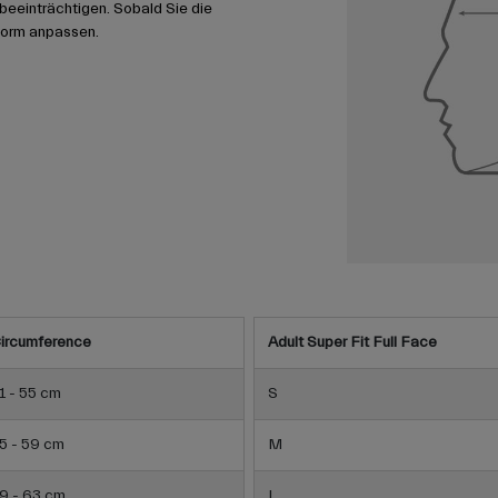
u beeinträchtigen. Sobald Sie die
form anpassen.
ircumference
Adult Super Fit Full Face
1 - 55 cm
S
5 - 59 cm
M
9 - 63 cm
L