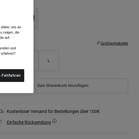
arben -
Hellgrau
 dabei, uns an
ausgewählt
u zeigen, die
ie auf
röße
Größentabelle
rwenden und
r erfahren?
S
M
L
 Fortfahren
Zum Warenkorb hinzufügen
Kostenloser Versand für Bestellungen über 100€
Einfache Rücksendung