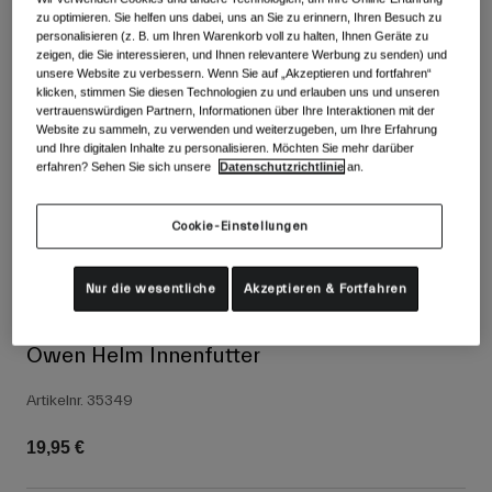
Alle anzeigen
zu optimieren. Sie helfen uns dabei, uns an Sie zu erinnern, Ihren Besuch zu
personalisieren (z. B. um Ihren Warenkorb voll zu halten, Ihnen Geräte zu
Schuhe
zeigen, die Sie interessieren, und Ihnen relevantere Werbung zu senden) und
unsere Website zu verbessern. Wenn Sie auf „Akzeptieren und fortfahren“
Schutzbrillen
klicken, stimmen Sie diesen Technologien zu und erlauben uns und unseren
Rennrad Schuhe
vertrauenswürdigen Partnern, Informationen über Ihre Interaktionen mit der
Website zu sammeln, zu verwenden und weiterzugeben, um Ihre Erfahrung
Mountainbike Schuhe
Ski
und Ihre digitalen Inhalte zu personalisieren. Möchten Sie mehr darüber
erfahren? Sehen Sie sich unsere
Datenschutzrichtlinie
an.
Gravel Schuhe
Snowboard
Alle anzeigen
Mit austauschbaren Gläsern
Cookie-Einstellungen
Damen
Ersatzgläser
Nur die wesentliche
Akzeptieren & Fortfahren
Bekleidung
Alle anzeigen
Rennrad Bekleidung
Owen Helm Innenfutter
Mountainbike Bekleidung
Kinder
Artikelnr.
35349
Alle anzeigen
Helme
19,95 €
Schutzbrillen