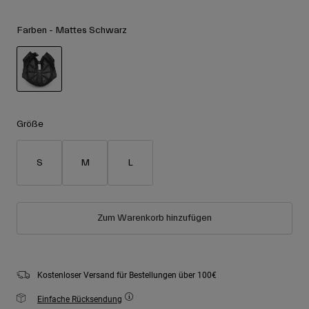
Zubehör
Alle anzeigen
Farben -
Mattes Schwarz
Goggles
Handschuhe
Verwendungszweck
Ersatzteile
ausgewählt
Alle anzeigen
All Mountain
Backcountry
Größe
Freestyle
S
M
L
Ski Race
Alle anzeigen
Zum Warenkorb hinzufügen
Kostenloser Versand für Bestellungen über 100€
Einfache Rücksendung