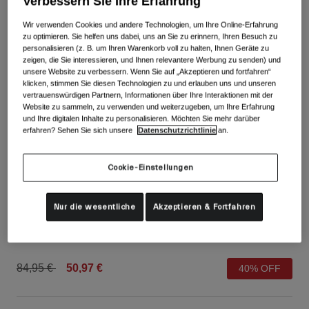
Verbessern Sie Ihre Erfahrung
Alle anzeigen
Wir verwenden Cookies und andere Technologien, um Ihre Online-Erfahrung
Schuhe
zu optimieren. Sie helfen uns dabei, uns an Sie zu erinnern, Ihren Besuch zu
personalisieren (z. B. um Ihren Warenkorb voll zu halten, Ihnen Geräte zu
Schutzbrillen
zeigen, die Sie interessieren, und Ihnen relevantere Werbung zu senden) und
Rennrad Schuhe
unsere Website zu verbessern. Wenn Sie auf „Akzeptieren und fortfahren“
klicken, stimmen Sie diesen Technologien zu und erlauben uns und unseren
Mountainbike Schuhe
Ski
vertrauenswürdigen Partnern, Informationen über Ihre Interaktionen mit der
Website zu sammeln, zu verwenden und weiterzugeben, um Ihre Erfahrung
Gravel Schuhe
Snowboard
und Ihre digitalen Inhalte zu personalisieren. Möchten Sie mehr darüber
Alle anzeigen
Mit austauschbaren Gläsern
erfahren? Sehen Sie sich unsere
Datenschutzrichtlinie
an.
Damen
Cookie-Einstellungen
Ersatzgläser
Bekleidung
Alle anzeigen
Pivot 2.0 Handschuhe
Nur die wesentliche
Akzeptieren & Fortfahren
Rennrad Bekleidung
Artikelnr.
34983
Mountainbike Bekleidung
Kinder
Alle anzeigen
Price reduced from
to
84,95 €
50,97 €
40% OFF
Helme
Schutzbrillen