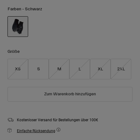
Zubehör
Alle anzeigen
Farben -
Schwarz
Goggles
Handschuhe
Verwendungszweck
Ersatzteile
ausgewählt
Alle anzeigen
All Mountain
Größe
Backcountry
Freestyle
XS
S
M
L
XL
2XL
Ski Race
Alle anzeigen
Zum Warenkorb hinzufügen
Kostenloser Versand für Bestellungen über 100€
Einfache Rücksendung