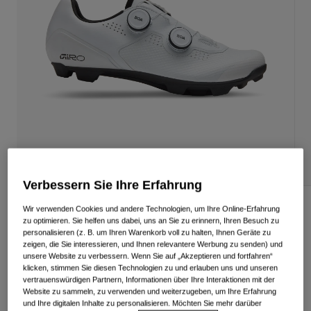
Alle anzeigen
Schuhe
Schutzbrillen
Rennrad Schuhe
Mountainbike Schuhe
Ski
Gravel Schuhe
Snowboard
Alle anzeigen
Mit austauschbaren Gläsern
Damen
Ersatzgläser
Verbessern Sie Ihre Erfahrung
Bekleidung
Alle anzeigen
Regime XC Schuh
Wir verwenden Cookies und andere Technologien, um Ihre Online-Erfahrung
Rennrad Bekleidung
zu optimieren. Sie helfen uns dabei, uns an Sie zu erinnern, Ihren Besuch zu
personalisieren (z. B. um Ihren Warenkorb voll zu halten, Ihnen Geräte zu
Artikelnr.
38896
Mountainbike Bekleidung
zeigen, die Sie interessieren, und Ihnen relevantere Werbung zu senden) und
Kinder
unsere Website zu verbessern. Wenn Sie auf „Akzeptieren und fortfahren“
Alle anzeigen
249,99 €
klicken, stimmen Sie diesen Technologien zu und erlauben uns und unseren
vertrauenswürdigen Partnern, Informationen über Ihre Interaktionen mit der
Helme
Website zu sammeln, zu verwenden und weiterzugeben, um Ihre Erfahrung
Schutzbrillen
und Ihre digitalen Inhalte zu personalisieren. Möchten Sie mehr darüber