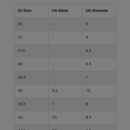
EU Size
US Mens
US Womens
36
-
5
37
-
6
37.5
-
6.5
38
-
6.5
38.5
-
7
39
6.5
7.5
39.5
7
8
40
7.5
8.5