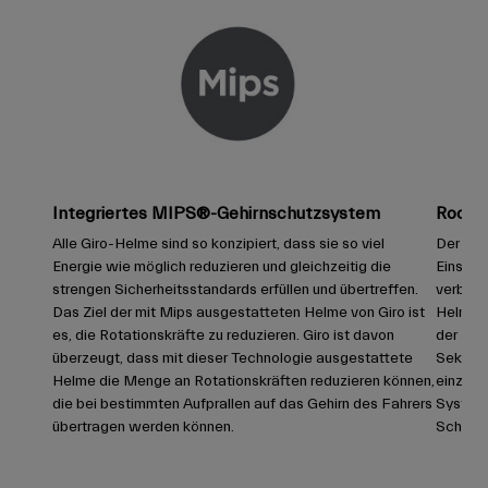
Integriertes MIPS®-Gehirnschutzsystem
Roc Lo
Alle Giro-Helme sind so konzipiert, dass sie so viel
Der Ind
Energie wie möglich reduzieren und gleichzeitig die
Einstel
strengen Sicherheitsstandards erfüllen und übertreffen.
verbess
Das Ziel der mit Mips ausgestatteten Helme von Giro ist
Helmen,
es, die Rotationskräfte zu reduzieren. Giro ist davon
der Pas
überzeugt, dass mit dieser Technologie ausgestattete
Sekunde
Helme die Menge an Rotationskräften reduzieren können,
einzuste
die bei bestimmten Aufprallen auf das Gehirn des Fahrers
Systeme
übertragen werden können.
Schäde