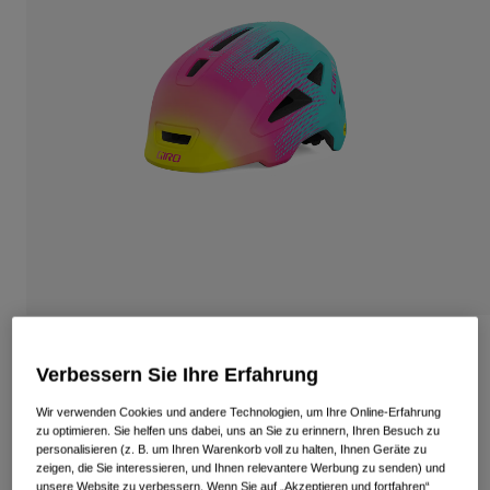
Alle anzeigen
Schuhe
Schutzbrillen
Rennrad Schuhe
Mountainbike Schuhe
Ski
Gravel Schuhe
Snowboard
Alle anzeigen
Mit austauschbaren Gläsern
Damen
Ersatzgläser
Bekleidung
Alle anzeigen
Rennrad Bekleidung
Scamp Mips II Jugendhelm
Verbessern Sie Ihre Erfahrung
Mountainbike Bekleidung
Kinder
Artikelnr.
34747
Alle anzeigen
Wir verwenden Cookies und andere Technologien, um Ihre Online-Erfahrung
zu optimieren. Sie helfen uns dabei, uns an Sie zu erinnern, Ihren Besuch zu
Helme
Price reduced from
to
74,95 €
52,46 €
30% OFF
personalisieren (z. B. um Ihren Warenkorb voll zu halten, Ihnen Geräte zu
zeigen, die Sie interessieren, und Ihnen relevantere Werbung zu senden) und
Schutzbrillen
unsere Website zu verbessern. Wenn Sie auf „Akzeptieren und fortfahren“