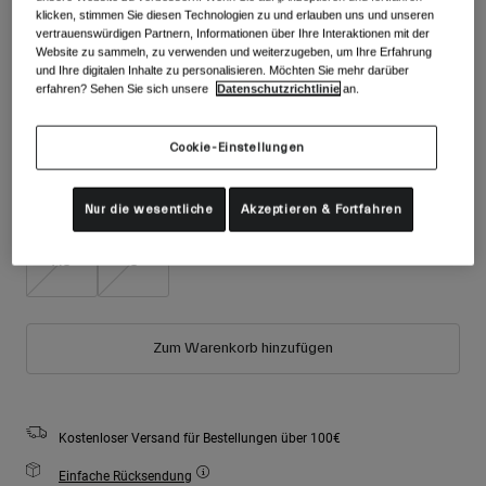
Zubehör
klicken, stimmen Sie diesen Technologien zu und erlauben uns und unseren
Alle anzeigen
vertrauenswürdigen Partnern, Informationen über Ihre Interaktionen mit der
Farben -
Blue/Pink
Website zu sammeln, zu verwenden und weiterzugeben, um Ihre Erfahrung
Goggles
und Ihre digitalen Inhalte zu personalisieren. Möchten Sie mehr darüber
Handschuhe
erfahren? Sehen Sie sich unsere
Datenschutzrichtlinie
an.
Verwendungszweck
Ersatzteile
Cookie-Einstellungen
Alle anzeigen
All Mountain
ausgewählt
Backcountry
Größe
Größentabelle
Nur die wesentliche
Akzeptieren & Fortfahren
Freestyle
Ski Race
XS
S
Alle anzeigen
Zum Warenkorb hinzufügen
Kostenloser Versand für Bestellungen über 100€
Einfache Rücksendung