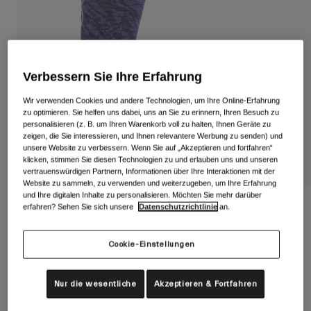
Alle anzeigen
Schuhe
Schutzbrillen
Rennrad Schuhe
Verbessern Sie Ihre Erfahrung
Mountainbike Schuhe
Ski
Wir verwenden Cookies und andere Technologien, um Ihre Online-Erfahrung
Gravel Schuhe
Snowboard
zu optimieren. Sie helfen uns dabei, uns an Sie zu erinnern, Ihren Besuch zu
personalisieren (z. B. um Ihren Warenkorb voll zu halten, Ihnen Geräte zu
Alle anzeigen
Mit austauschbaren Gläsern
zeigen, die Sie interessieren, und Ihnen relevantere Werbung zu senden) und
unsere Website zu verbessern. Wenn Sie auf „Akzeptieren und fortfahren“
Damen
klicken, stimmen Sie diesen Technologien zu und erlauben uns und unseren
vertrauenswürdigen Partnern, Informationen über Ihre Interaktionen mit der
Ersatzgläser
Website zu sammeln, zu verwenden und weiterzugeben, um Ihre Erfahrung
Bekleidung
Alle anzeigen
und Ihre digitalen Inhalte zu personalisieren. Möchten Sie mehr darüber
Seasonal Merino Wool Socken
erfahren? Sehen Sie sich unsere
Datenschutzrichtlinie
an.
Rennrad Bekleidung
Artikelnr.
39042
Mountainbike Bekleidung
Cookie-Einstellungen
Kinder
Alle anzeigen
19,99 €
Helme
Nur die wesentliche
Akzeptieren & Fortfahren
Schutzbrillen