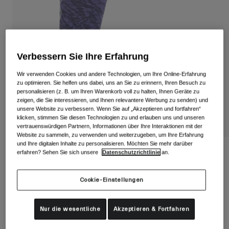
Alle anzeigen
Schuhe
Schutzbrillen
Rennrad Schuhe
Verbessern Sie Ihre Erfahrung
Mountainbike Schuhe
Ski
Wir verwenden Cookies und andere Technologien, um Ihre Online-Erfahrung
Gravel Schuhe
Snowboard
zu optimieren. Sie helfen uns dabei, uns an Sie zu erinnern, Ihren Besuch zu
personalisieren (z. B. um Ihren Warenkorb voll zu halten, Ihnen Geräte zu
Alle anzeigen
Mit austauschbaren Gläsern
zeigen, die Sie interessieren, und Ihnen relevantere Werbung zu senden) und
unsere Website zu verbessern. Wenn Sie auf „Akzeptieren und fortfahren“
Damen
klicken, stimmen Sie diesen Technologien zu und erlauben uns und unseren
vertrauenswürdigen Partnern, Informationen über Ihre Interaktionen mit der
Ersatzgläser
Website zu sammeln, zu verwenden und weiterzugeben, um Ihre Erfahrung
Bekleidung
Alle anzeigen
und Ihre digitalen Inhalte zu personalisieren. Möchten Sie mehr darüber
Seasonal Merino Wool Socken
erfahren? Sehen Sie sich unsere
Datenschutzrichtlinie
an.
Rennrad Bekleidung
Artikelnr.
39042
Mountainbike Bekleidung
Cookie-Einstellungen
Kinder
Alle anzeigen
19,99 €
Helme
Nur die wesentliche
Akzeptieren & Fortfahren
Schutzbrillen