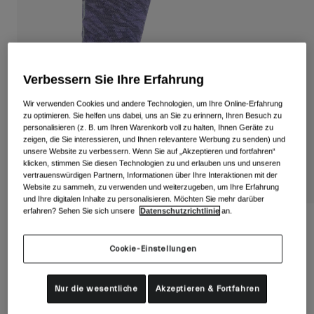
Alle anzeigen
Schuhe
Schutzbrillen
Rennrad Schuhe
Verbessern Sie Ihre Erfahrung
Mountainbike Schuhe
Ski
Wir verwenden Cookies und andere Technologien, um Ihre Online-Erfahrung
Gravel Schuhe
Snowboard
zu optimieren. Sie helfen uns dabei, uns an Sie zu erinnern, Ihren Besuch zu
personalisieren (z. B. um Ihren Warenkorb voll zu halten, Ihnen Geräte zu
Alle anzeigen
Mit austauschbaren Gläsern
zeigen, die Sie interessieren, und Ihnen relevantere Werbung zu senden) und
unsere Website zu verbessern. Wenn Sie auf „Akzeptieren und fortfahren“
Damen
klicken, stimmen Sie diesen Technologien zu und erlauben uns und unseren
Ersatzgläser
vertrauenswürdigen Partnern, Informationen über Ihre Interaktionen mit der
Bekleidung
Website zu sammeln, zu verwenden und weiterzugeben, um Ihre Erfahrung
Alle anzeigen
und Ihre digitalen Inhalte zu personalisieren. Möchten Sie mehr darüber
erfahren? Sehen Sie sich unsere
Datenschutzrichtlinie
an.
Rennrad Bekleidung
Seasonal Merino Wool Socken
Mountainbike Bekleidung
Cookie-Einstellungen
Kinder
Artikelnr.
39042
Alle anzeigen
Helme
19,99 €
Nur die wesentliche
Akzeptieren & Fortfahren
Schutzbrillen