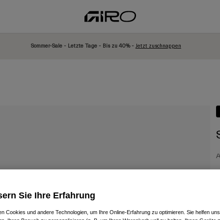
Sommer-Sale - Letzte Tage - Bis zu 40% -
Jetzt zuschnappen
A
5
ern Sie Ihre Erfahrung
n Cookies und andere Technologien, um Ihre Online-Erfahrung zu optimieren. Sie helfen uns
F