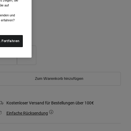
u zeigen, die
ie auf
rwenden und
r erfahren?
ausgewählt
röße
 Fortfahren
S/M
L/XL
Zum Warenkorb hinzufügen
Kostenloser Versand für Bestellungen über 100€
Einfache Rücksendung