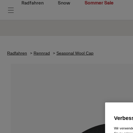
Radfahren
Snow
Sommer Sale
Radfahren
Rennrad
Seasonal Wool Cap
Verbess
Wir verwende