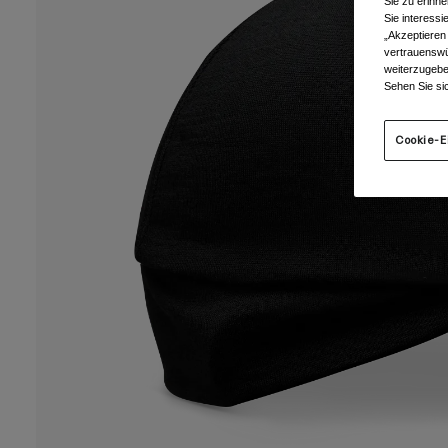
Sie zu erinne
Sie interess
„Akzeptieren
vertrauenswü
weiterzugebe
Sehen Sie si
Cookie-E