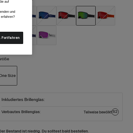
ie auf
rwenden und
r erfahren?
ausgewählt
 Fortfahren
röße
One Size
ausgewählt
Inkludiertes Brillenglas:
S2
Verbautes Brillenglas:
Teilweise bewölkt
Der Bestand ist niedrig. Du solltest bald bestellen.