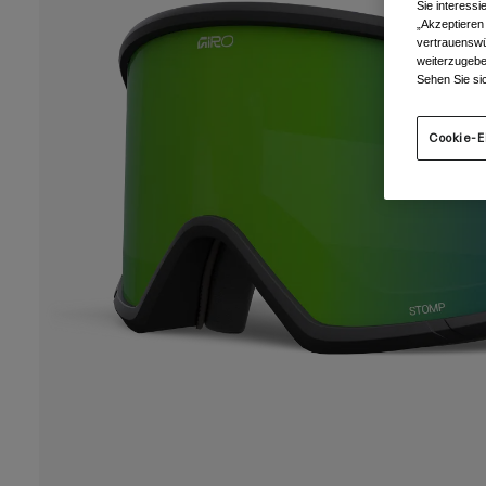
Sie interess
„Akzeptieren
vertrauenswü
weiterzugebe
Sehen Sie si
Cookie-E