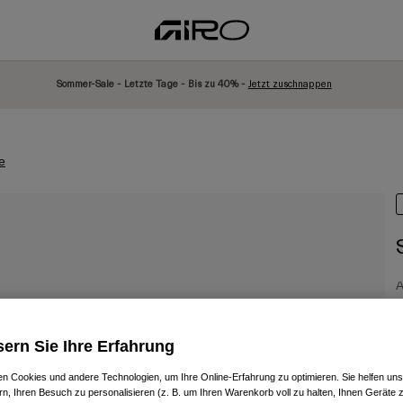
Sommer-Sale - Letzte Tage - Bis zu 40% -
Jetzt zuschnappen
e
A
6
ern Sie Ihre Erfahrung
n Cookies und andere Technologien, um Ihre Online-Erfahrung zu optimieren. Sie helfen uns
rn, Ihren Besuch zu personalisieren (z. B. um Ihren Warenkorb voll zu halten, Ihnen Geräte z
F