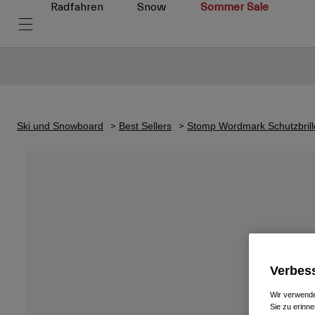
Radfahren
Snow
Sommer Sale
Ski und Snowboard
Best Sellers
Stomp Wordmark Schutzbrill
Verbess
Wir verwende
Sie zu erinne