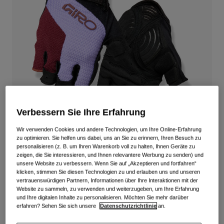
Alle anzeigen
Schuhe
Schutzbrillen
Rennrad Schuhe
Mountainbike Schuhe
Ski
Gravel Schuhe
Snowboard
Alle anzeigen
Mit austauschbaren Gläsern
Damen
Verbessern Sie Ihre Erfahrung
Ersatzgläser
Wir verwenden Cookies und andere Technologien, um Ihre Online-Erfahrung
Bekleidung
zu optimieren. Sie helfen uns dabei, uns an Sie zu erinnern, Ihren Besuch zu
Alle anzeigen
personalisieren (z. B. um Ihren Warenkorb voll zu halten, Ihnen Geräte zu
zeigen, die Sie interessieren, und Ihnen relevantere Werbung zu senden) und
Rennrad Bekleidung
Strada Massa Super Gel Handschuhe
unsere Website zu verbessern. Wenn Sie auf „Akzeptieren und fortfahren“
Mountainbike Bekleidung
klicken, stimmen Sie diesen Technologien zu und erlauben uns und unseren
Kinder
vertrauenswürdigen Partnern, Informationen über Ihre Interaktionen mit der
Artikelnr.
39051
Alle anzeigen
Website zu sammeln, zu verwenden und weiterzugeben, um Ihre Erfahrung
und Ihre digitalen Inhalte zu personalisieren. Möchten Sie mehr darüber
Helme
49,99 €
erfahren? Sehen Sie sich unsere
Datenschutzrichtlinie
an.
Schutzbrillen