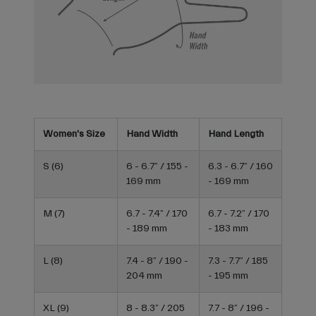
Women's Size
Hand Width
Hand Length
S (6)
6 - 6.7” / 155 -
6.3 - 6.7” / 160
169 mm
- 169 mm
M (7)
6.7 - 7.4” / 170
6.7 - 7.2” / 170
- 189 mm
- 183 mm
L (8)
7.4 - 8” / 190 -
7.3 - 7.7” / 185
204 mm
- 195 mm
XL (9)
8 - 8.3” / 205
7.7 - 8” / 196 -