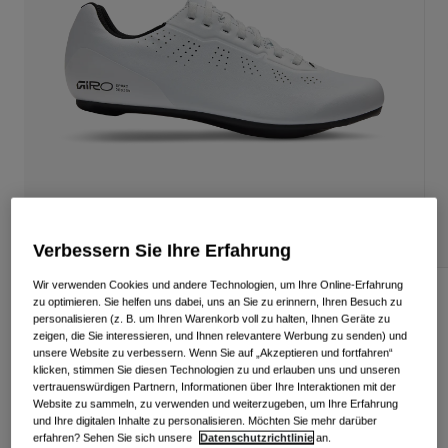
Alle anzeigen
Schuhe
Schutzbrillen
Rennrad Schuhe
Mountainbike Schuhe
Ski
Gravel Schuhe
Snowboard
Alle anzeigen
Mit austauschbaren Gläsern
Damen
Verbessern Sie Ihre Erfahrung
Ersatzgläser
Bekleidung
Alle anzeigen
Wir verwenden Cookies und andere Technologien, um Ihre Online-Erfahrung
Stylus II Schuh
zu optimieren. Sie helfen uns dabei, uns an Sie zu erinnern, Ihren Besuch zu
Rennrad Bekleidung
personalisieren (z. B. um Ihren Warenkorb voll zu halten, Ihnen Geräte zu
zeigen, die Sie interessieren, und Ihnen relevantere Werbung zu senden) und
Artikelnr.
39098
Mountainbike Bekleidung
unsere Website zu verbessern. Wenn Sie auf „Akzeptieren und fortfahren“
Kinder
klicken, stimmen Sie diesen Technologien zu und erlauben uns und unseren
Alle anzeigen
124,99 €
vertrauenswürdigen Partnern, Informationen über Ihre Interaktionen mit der
Website zu sammeln, zu verwenden und weiterzugeben, um Ihre Erfahrung
Helme
und Ihre digitalen Inhalte zu personalisieren. Möchten Sie mehr darüber
Schutzbrillen
erfahren? Sehen Sie sich unsere
Datenschutzrichtlinie
an.