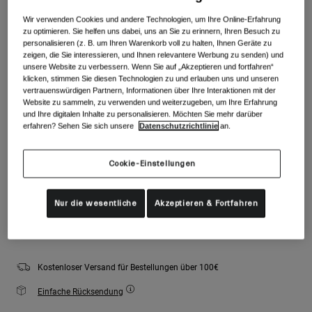
Zubehör
Alle anzeigen
Farben -
Stein
Wir verwenden Cookies und andere Technologien, um Ihre Online-Erfahrung
zu optimieren. Sie helfen uns dabei, uns an Sie zu erinnern, Ihren Besuch zu
Goggles
personalisieren (z. B. um Ihren Warenkorb voll zu halten, Ihnen Geräte zu
zeigen, die Sie interessieren, und Ihnen relevantere Werbung zu senden) und
Handschuhe
unsere Website zu verbessern. Wenn Sie auf „Akzeptieren und fortfahren“
Verwendungszweck
Ersatzteile
klicken, stimmen Sie diesen Technologien zu und erlauben uns und unseren
ausgewäh
vertrauenswürdigen Partnern, Informationen über Ihre Interaktionen mit der
Alle anzeigen
All Mountain
Website zu sammeln, zu verwenden und weiterzugeben, um Ihre Erfahrung
Größe
Größentabelle
und Ihre digitalen Inhalte zu personalisieren. Möchten Sie mehr darüber
Backcountry
erfahren? Sehen Sie sich unsere
Datenschutzrichtlinie
an.
Freestyle
S
M
L
Cookie-Einstellungen
Ski Race
Alle anzeigen
Nur die wesentliche
Akzeptieren & Fortfahren
Zum Warenkorb hinzufügen
Kostenloser Versand für Bestellungen über 100€
Einfache Rücksendung