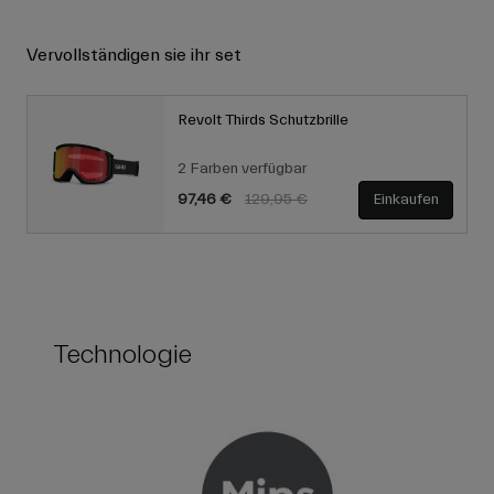
Vervollständigen sie ihr set
Revolt Thirds Schutzbrille
2 Farben verfügbar
Price reduced from
to
97,46 €
129,95 €
Einkaufen
Technologie