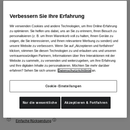
Zubehör
Alle anzeigen
Farben -
Matte Green
Goggles
Verbessern Sie Ihre Erfahrung
Handschuhe
Wir verwenden Cookies und andere Technologien, um Ihre Online-Erfahrung
Verwendungszweck
zu optimieren. Sie helfen uns dabei, uns an Sie zu erinnern, Ihren Besuch zu
Ersatzteile
ausgewählt
personalisieren (z. B. um Ihren Warenkorb voll zu halten, Ihnen Geräte zu
zeigen, die Sie interessieren, und Ihnen relevantere Werbung zu senden) und
Alle anzeigen
All Mountain
unsere Website zu verbessern. Wenn Sie auf „Akzeptieren und fortfahren“
Größe
Größentabelle
Backcountry
klicken, stimmen Sie diesen Technologien zu und erlauben uns und unseren
vertrauenswürdigen Partnern, Informationen über Ihre Interaktionen mit der
Freestyle
Website zu sammeln, zu verwenden und weiterzugeben, um Ihre Erfahrung
S
M
L
und Ihre digitalen Inhalte zu personalisieren. Möchten Sie mehr darüber
Ski Race
erfahren? Sehen Sie sich unsere
Datenschutzrichtlinie
an.
Alle anzeigen
Cookie-Einstellungen
Zum Warenkorb hinzufügen
Nur die wesentliche
Akzeptieren & Fortfahren
Kostenloser Versand für Bestellungen über 100€
Einfache Rücksendung