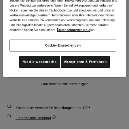
zeigen, die Sie interessieren, und Ihnen relevantere Werbung zu senden) und
Zubehör
Farben -
Schwarz/Violett
Alle anzeigen
unsere Website zu verbessern. Wenn Sie auf „Akzeptieren und fortfahren“
klicken, stimmen Sie diesen Technologien zu und erlauben uns und unseren
Goggles
vertrauenswürdigen Partnern, Informationen über Ihre Interaktionen mit der
Website zu sammeln, zu verwenden und weiterzugeben, um Ihre Erfahrung
Handschuhe
und Ihre digitalen Inhalte zu personalisieren. Möchten Sie mehr darüber
Verwendungszweck
erfahren? Sehen Sie sich unsere
Datenschutzrichtlinie
an.
Ersatzteile
ausgewählt
Alle anzeigen
All Mountain
Größe
Größentabelle
Cookie-Einstellungen
Backcountry
Freestyle
S
M
Nur die wesentliche
Akzeptieren & Fortfahren
Ski Race
Alle anzeigen
Zum Warenkorb hinzufügen
Kostenloser Versand für Bestellungen über 100€
Einfache Rücksendung