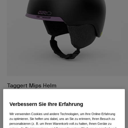
Alle anzeigen
Schuhe
Schutzbrillen
Rennrad Schuhe
Mountainbike Schuhe
Ski
Gravel Schuhe
Snowboard
Alle anzeigen
Mit austauschbaren Gläsern
Damen
Ersatzgläser
Bekleidung
Alle anzeigen
Taggert Mips Helm
Rennrad Bekleidung
Artikelnr.
37845
Mountainbike Bekleidung
Kinder
Verbessern Sie Ihre Erfahrung
Alle anzeigen
149,95 €
Wir verwenden Cookies und andere Technologien, um Ihre Online-Erfahrung
Helme
zu optimieren. Sie helfen uns dabei, uns an Sie zu erinnern, Ihren Besuch zu
personalisieren (z. B. um Ihren Warenkorb voll zu halten, Ihnen Geräte zu
Schutzbrillen