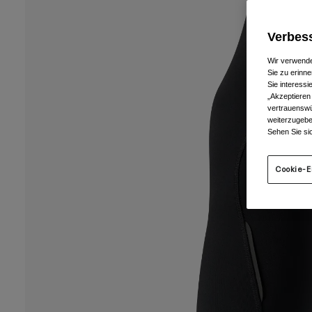
Verbess
Wir verwende
Sie zu erinne
Sie interess
„Akzeptieren
vertrauenswü
weiterzugebe
Sehen Sie si
Cookie-E