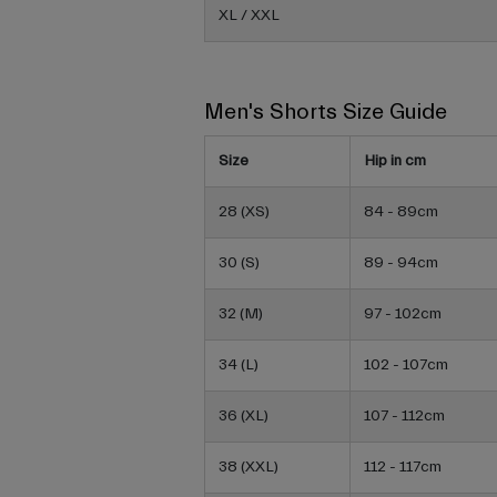
XL / XXL
Men's Shorts Size Guide
Size
Hip in cm
28 (XS)
84 - 89cm
30 (S)
89 - 94cm
32 (M)
97 - 102cm
34 (L)
102 - 107cm
36 (XL)
107 - 112cm
38 (XXL)
112 - 117cm