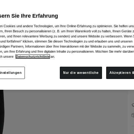
ern Sie Ihre Erfahrung
n Cookies und andere Technologien, um Ihre Online-Erfahrung zu optimieren. Sie helfen uns
rn, Ihren Besuch zu personalisieren (z. B. um Ihren Warenkorb voll zu halten, Ihnen Geräte z
ieren, und Ihnen relevantere Werbung zu senden) und unsere Website zu verbessern. Wenn S
G
 und fortfahren“ klicken, stimmen Sie diesen Technologien zu und erlauben uns und unseren
rdigen Partnern, Informationen über Ihre Interaktionen mit der Website zu sammeln, zu ve
n, um Ihre Erfahrung und Ihre digitalen Inhalte zu personalisieren. Möchten Sie mehr darübe
ch unsere
Datenschutzrichtlinie
an.
instellungen
Nur die wesentliche
Akzeptieren &