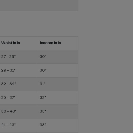
Waist in in
Inseam in in
27 - 29"
30"
29 - 31"
30"
32 - 34"
31"
35 - 37"
32"
38 - 40"
33"
41 - 43"
33"