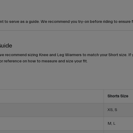
t to serve as a guide. We recommend you try-on before riding to ensure 
Guide
 we recommend sizing Knee and Leg Warmers to match your Short size. If yo
or reference on how to measure and size your fit.
Shorts Size
XS, S
M, L