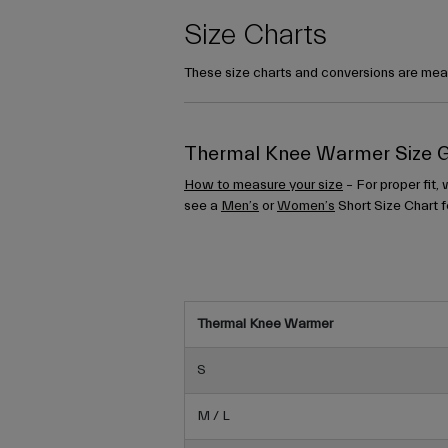
Size Charts
These size charts and conversions are mean
Thermal Knee Warmer Size 
How to measure your size
– For proper fit,
see a
Men’s
or
Women’s
Short Size Chart f
Thermal Knee Warmer
S
M / L