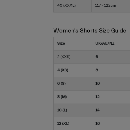
40 (XXXL)
117 - 122cm
Women's Shorts Size Guide
Size
UK/AU/NZ
2 (XXS)
6
4 (XS)
8
6 (S)
10
8 (M)
12
10 (L)
14
12 (XL)
16