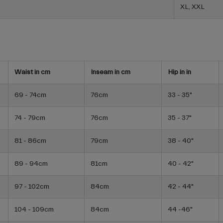
XL, XXL
Waist in cm
Inseam in cm
Hip in in
69 - 74cm
76cm
33 - 35"
74 - 79cm
76cm
35 - 37"
81 - 86cm
79cm
38 - 40"
89 - 94cm
81cm
40 - 42"
97 - 102cm
84cm
42 - 44"
104 - 109cm
84cm
44 -46"