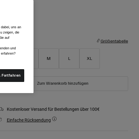
 dabei, uns an
ausgewählt
u zeigen, die
ie auf
röße
Größentabelle
rwenden und
r erfahren?
XS
S
M
L
XL
 Fortfahren
Zum Warenkorb hinzufügen
Kostenloser Versand für Bestellungen über 100€
Einfache Rücksendung