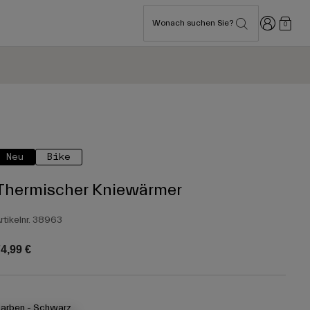
Anmelden
Wonach suchen Sie?
0
Neu
Bike
Thermischer Kniewärmer
rtikelnr.
38963
4,99 €
arben -
Schwarz