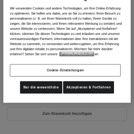
Zubehör
Alle anzeigen
Wir verwenden Cookies und andere Technologien, um Ihre Online-Erfahrung
Farben -
Black/Hi Viz
zu optimieren. Sie helfen uns dabei, uns an Sie zu erinnern, Ihren Besuch zu
Goggles
personalisieren (z. B. um Ihren Warenkorb voll zu halten, Ihnen Geräte zu
zeigen, die Sie interessieren, und Ihnen relevantere Werbung zu senden) und
Handschuhe
unsere Website zu verbessern. Wenn Sie auf „Akzeptieren und fortfahren“
Verwendungszweck
Ersatzteile
klicken, stimmen Sie diesen Technologien zu und erlauben uns und unseren
vertrauenswürdigen Partnern, Informationen über Ihre Interaktionen mit der
ausgewählt
Alle anzeigen
All Mountain
Website zu sammeln, zu verwenden und weiterzugeben, um Ihre Erfahrung
und Ihre digitalen Inhalte zu personalisieren. Möchten Sie mehr darüber
Backcountry
erfahren? Sehen Sie sich unsere
Datenschutzrichtlinie
an.
Freestyle
Cookie-Einstellungen
Ski Race
Größe
Größentabelle
Alle anzeigen
Nur die wesentliche
Akzeptieren & Fortfahren
S
M
L
Zum Warenkorb hinzufügen