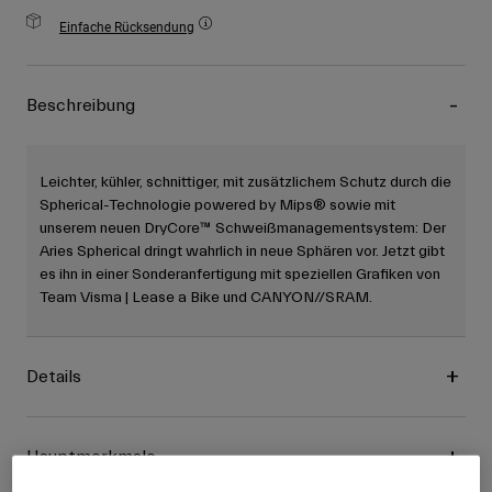
Einfache Rücksendung
Beschreibung
Leichter, kühler, schnittiger, mit zusätzlichem Schutz durch die
Spherical-Technologie powered by Mips® sowie mit
unserem neuen DryCore™ Schweißmanagementsystem: Der
Aries Spherical dringt wahrlich in neue Sphären vor. Jetzt gibt
es ihn in einer Sonderanfertigung mit speziellen Grafiken von
Team Visma | Lease a Bike und CANYON//SRAM.
Details
Hauptmerkmale