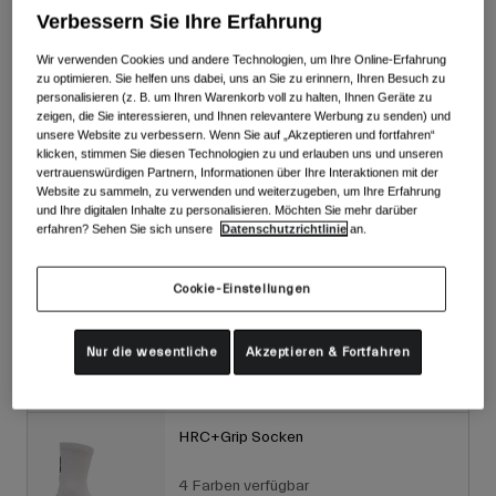
Verbessern Sie Ihre Erfahrung
Zertifizierungen & Gewicht
Wir verwenden Cookies und andere Technologien, um Ihre Online-Erfahrung
zu optimieren. Sie helfen uns dabei, uns an Sie zu erinnern, Ihren Besuch zu
personalisieren (z. B. um Ihren Warenkorb voll zu halten, Ihnen Geräte zu
zeigen, die Sie interessieren, und Ihnen relevantere Werbung zu senden) und
Materialzusammensetzung
unsere Website zu verbessern. Wenn Sie auf „Akzeptieren und fortfahren“
klicken, stimmen Sie diesen Technologien zu und erlauben uns und unseren
vertrauenswürdigen Partnern, Informationen über Ihre Interaktionen mit der
Website zu sammeln, zu verwenden und weiterzugeben, um Ihre Erfahrung
und Ihre digitalen Inhalte zu personalisieren. Möchten Sie mehr darüber
erfahren? Sehen Sie sich unsere
Datenschutzrichtlinie
an.
Vervollständigen sie ihr set
Cookie-Einstellungen
Supernatural Handschuhe
4 Farben verfügbar
Nur die wesentliche
Akzeptieren & Fortfahren
84,99 €
Einkaufen
HRC+Grip Socken
4 Farben verfügbar